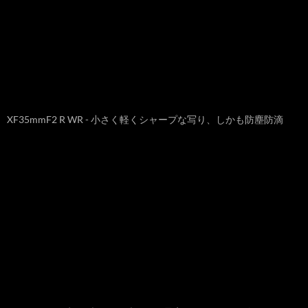
XF35mmF2 R WR - 小さく軽くシャープな写り、しかも防塵防滴