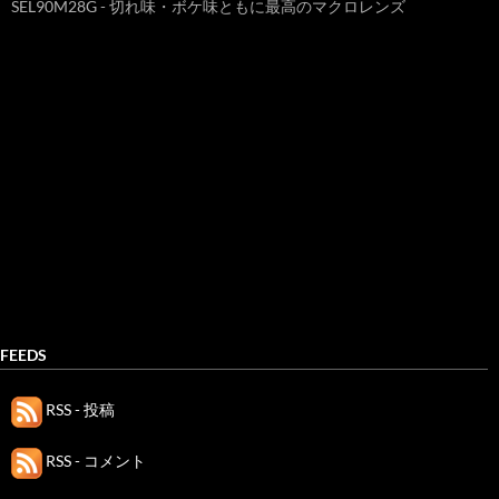
SEL90M28G - 切れ味・ボケ味ともに最高のマクロレンズ
FEEDS
RSS - 投稿
RSS - コメント