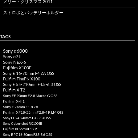
メリー・クリスマス 2011
ストロボとバッテリーホルダー
TAGS
Sony α6000
Sony α7 II
Sony NEX-6
Fujifilm X100F
Sony E 16-70mm F4 ZA OSS
Fujifilm FinePix X100
Sony E 55-210mm F4.5-6.3 OSS
Fujifilm X-T2
Sony FE 90mm F2.8 Macro G OSS
Fujifilm X-H1
Sony E 24mm F1.8 ZA
Fujifilm XF18-55mmF2.8-4 R LM OIS
Sony FE 24-240mm F3.5-6.3 OSS
Sony Cyber-shot RX100 III
Fujifilm XF56mmF1.2 R
Sony E PZ 16-50mm F3.5-5.6 OSS