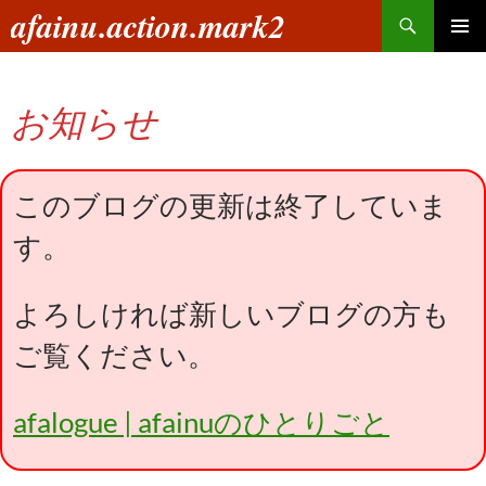
コ
検
afainu.action.mark2
ン
索
メインメ
テ
ニュー
ン
お知らせ
ツ
へ
ス
キ
このブログの更新は終了していま
ッ
す。
プ
よろしければ新しいブログの方も
ご覧ください。
afalogue | afainuのひとりごと