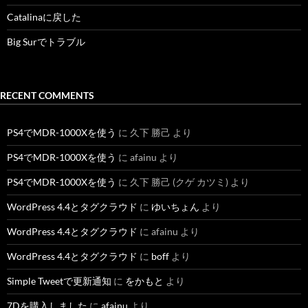
Catalinaに戻した
Big Surでトラブル
RECENT COMMENTS
PS4でMDR-1000Xを使う
に
久下 勝己
より
PS4でMDR-1000Xを使う
に
afainu
より
PS4でMDR-1000Xを使う
に
久下 勝己 (クゲ カツミ)
より
WordPress 4.4とタグクラウド
に
ゆいちょん
より
WordPress 4.4とタグクラウド
に
afainu
より
WordPress 4.4とタグクラウド
に
boff
より
Simple Tweetで更新通知
に
をかもと
より
7Dを購入しました
に
afainu
より