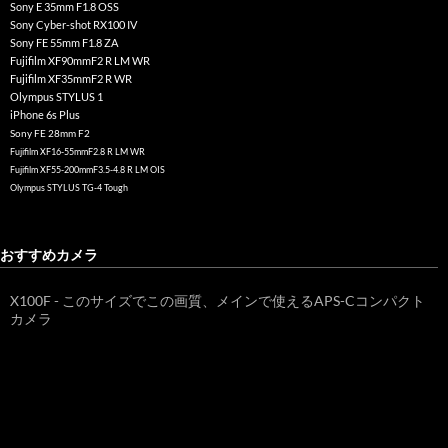
Sony E 35mm F1.8 OSS
Sony Cyber-shot RX100 IV
Sony FE 55mm F1.8 ZA
Fujifilm XF90mmF2 R LM WR
Fujifilm XF35mmF2 R WR
Olympus STYLUS 1
iPhone 6s Plus
Sony FE 28mm F2
Fujifilm XF16-55mmF2.8 R LM WR
Fujifilm XF55-200mmF3.5-4.8 R LM OIS
Olympus STYLUS TG-4 Tough
おすすめカメラ
X100F - このサイズでこの画質、メインで使えるAPS-Cコンパクト
カメラ