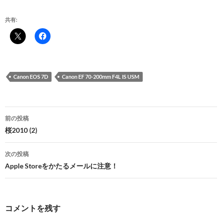
共有:
Canon EOS 7D
Canon EF 70-200mm F4L IS USM
投
前の投稿
稿
桜2010 (2)
ナ
次の投稿
ビ
Apple Storeをかたるメールに注意！
ゲ
ー
コメントを残す
シ