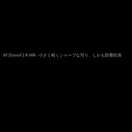
XF35mmF2 R WR - 小さく軽くシャープな写り、しかも防塵防滴