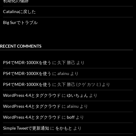
初期化の傷跡
Catalinaに戻した
Big Surでトラブル
RECENT COMMENTS
PS4でMDR-1000Xを使う
に
久下 勝己
より
PS4でMDR-1000Xを使う
に
afainu
より
PS4でMDR-1000Xを使う
に
久下 勝己 (クゲ カツミ)
より
WordPress 4.4とタグクラウド
に
ゆいちょん
より
WordPress 4.4とタグクラウド
に
afainu
より
WordPress 4.4とタグクラウド
に
boff
より
Simple Tweetで更新通知
に
をかもと
より