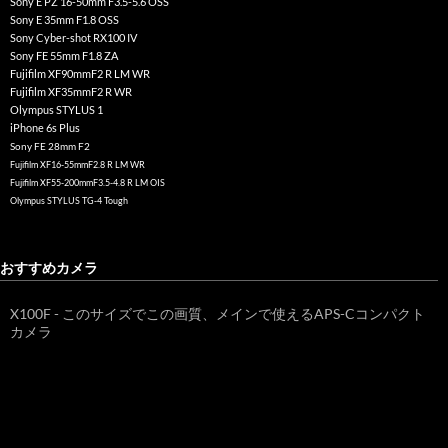
Sony E PZ 16-50mm F3.5-5.6 OSS
Sony E 35mm F1.8 OSS
Sony Cyber-shot RX100 IV
Sony FE 55mm F1.8 ZA
Fujifilm XF90mmF2 R LM WR
Fujifilm XF35mmF2 R WR
Olympus STYLUS 1
iPhone 6s Plus
Sony FE 28mm F2
Fujifilm XF16-55mmF2.8 R LM WR
Fujifilm XF55-200mmF3.5-4.8 R LM OIS
Olympus STYLUS TG-4 Tough
おすすめカメラ
X100F - このサイズでこの画質、メインで使えるAPS-Cコンパクト
カメラ