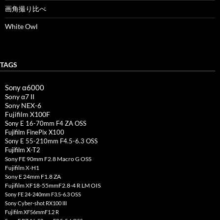
画角撮り比べ
White Owl
TAGS
Sony α6000
Sony α7 II
Sony NEX-6
Fujifilm X100F
Sony E 16-70mm F4 ZA OSS
Fujifilm FinePix X100
Sony E 55-210mm F4.5-6.3 OSS
Fujifilm X-T2
Sony FE 90mm F2.8 Macro G OSS
Fujifilm X-H1
Sony E 24mm F1.8 ZA
Fujifilm XF18-55mmF2.8-4 R LM OIS
Sony FE 24-240mm F3.5-6.3 OSS
Sony Cyber-shot RX100 III
Fujifilm XF56mmF1.2 R