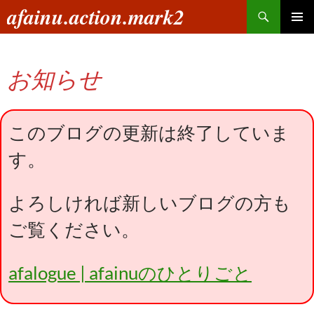
コ
検
afainu.action.mark2
ン
索
メインメ
テ
ニュー
ン
お知らせ
ツ
へ
ス
キ
このブログの更新は終了していま
ッ
す。
プ
よろしければ新しいブログの方も
ご覧ください。
afalogue | afainuのひとりごと