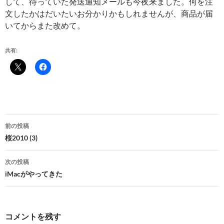
して、待っていた発送通知メールも今夜来ました。何を注
文したかはだいたいお分かりかもしれませんが、商品が届
いてからまた改めて。
共有:
投
前の投稿
稿
桜2010 (3)
ナ
次の投稿
ビ
iMacがやってきた
ゲ
ー
コメントを残す