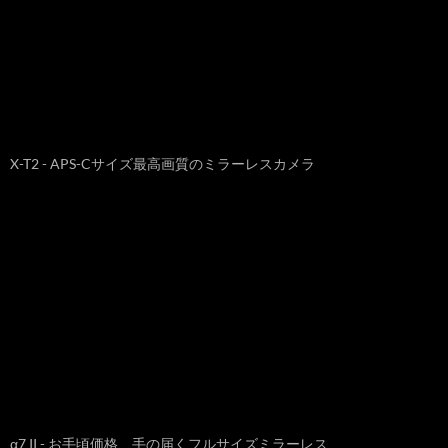
X-T2 - APS-Cサイズ最高画質のミラーレスカメラ
α7 II - お手頃価格、手の届くフルサイズミラーレス