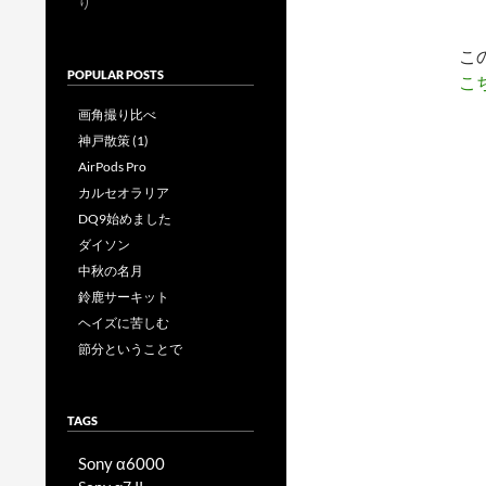
り
こ
POPULAR POSTS
こ
画角撮り比べ
神戸散策 (1)
AirPods Pro
カルセオラリア
DQ9始めました
ダイソン
中秋の名月
鈴鹿サーキット
ヘイズに苦しむ
節分ということで
TAGS
Sony α6000