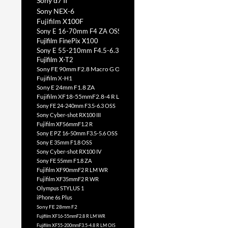
Sony α7 II
Sony NEX-6
Fujifilm X100F
Sony E 16-70mm F4 ZA OSS
Fujifilm FinePix X100
Sony E 55-210mm F4.5-6.3 OSS
Fujifilm X-T2
Sony FE 90mm F2.8 Macro G OSS
Fujifilm X-H1
Sony E 24mm F1.8 ZA
Fujifilm XF18-55mmF2.8-4 R LM OIS
Sony FE 24-240mm F3.5-6.3 OSS
Sony Cyber-shot RX100 III
Fujifilm XF56mmF1.2 R
Sony E PZ 16-50mm F3.5-5.6 OSS
Sony E 35mm F1.8 OSS
Sony Cyber-shot RX100 IV
Sony FE 55mm F1.8 ZA
Fujifilm XF90mmF2 R LM WR
Fujifilm XF35mmF2 R WR
Olympus STYLUS 1
iPhone 6s Plus
Sony FE 28mm F2
Fujifilm XF16-55mmF2.8 R LM WR
Fujifilm XF55-200mmF3.5-4.8 R LM OIS