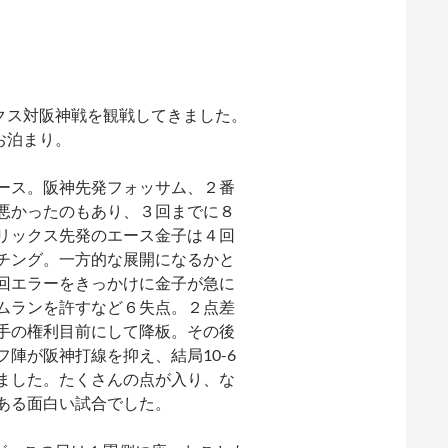
クス対阪神戦を観戦してきました。
お泊まり。
ース。阪神先発フォッサム、２番
悪かったのもあり、３回までに８
リックス先発のエース金子は４回
チング。一方的な展開になるかと
回エラーをきっかけに金子が急に
ムランを許すなど６失点。２点差
手の権利目前にして降板。その後
陣が阪神打線を抑え、結局10-6
ました。たくさんの点が入り、な
ある面白い試合でした。