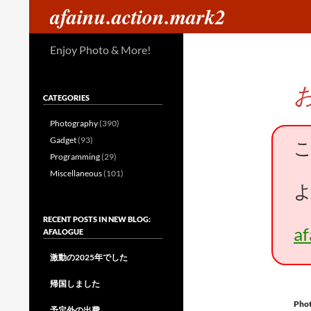
検
afainu.action.mark2
索
コ
Enjoy Photo & More!
ン
テ
ン
CATEGORIES
ツ
へ
Photography
(390)
ス
Gadget
(93)
キ
Programming
(29)
ッ
Miscellaneous
(101)
プ
RECENT POSTS IN NEW BLOG:
a
AFALOGUE
激動の2025年でした
帰国しました
Pho
予定外の出費