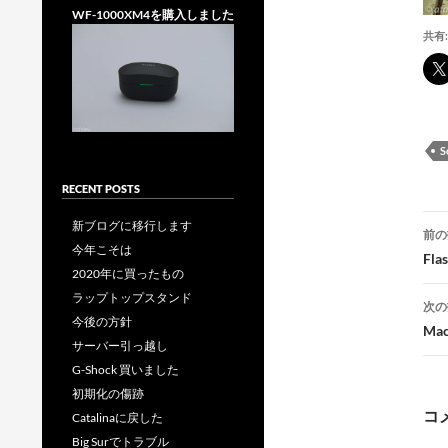
WF-1000XM4を購入しました
共有:
S
RECENT POSTS
投
新ブログに移行します
前の
今年こそは
稿
Fl
2020年に買ったもの
ラップトップスタンド
次の
今後の方針
M
サーバー引っ越し
G-Shock 買いました
ー
初期化の傷跡
コ
Catalinaに戻した
Big Surでトラブル