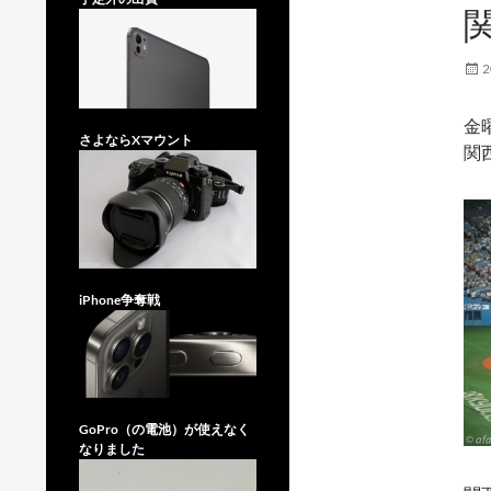
2
金
さよならXマウント
関
iPhone争奪戦
GoPro（の電池）が使えなく
なりました