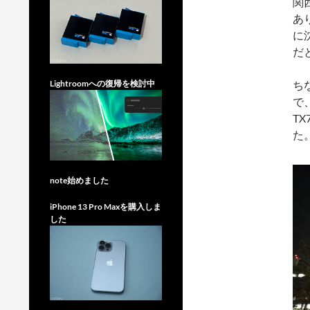
関
あ
に
だ
ち
Lightroomへの復帰を検討中
で
T
た
note始めました
iPhone 13 Pro Maxを購入しま
した