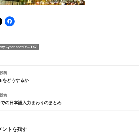
ony Cyber-shot DSC-TX7
投稿
ashをどうするか
ナ
投稿
ビ
acでの日本語入力まわりのまとめ
ゲ
メントを残す
シ