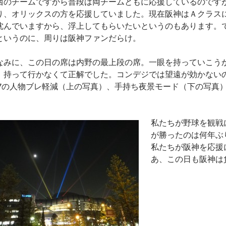
西のチームですから普段は両チームともに応援しているのです
り、オリックスの方を応援していました。現在阪神はＡクラス
沈んでいますから、浮上してもらいたいというのもあります。
というのに、周りは阪神ファンだらけ。
なみに、この日の席は内野の最上段の席。一眼を持っていこう
、持って行かなくて正解でした。コンデジでは望遠が効かない
X7の人物ブレ軽減（上の写真）、手持ち夜景モード（下の写真
。
私たちが野球を観戦
が勝ったのは何年ぶ
私たちが阪神を応援
あ、この日も阪神は