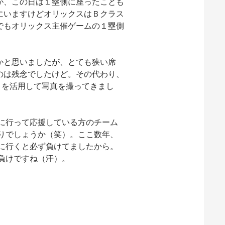
が、この日は１塁側に座ったことも
にいますけどオリックスはＢクラス
でもオリックス主催ゲームの１塁側
かと思いましたが、とても狭い席
のは残念でしたけど。その代わり、
）を活用して写真を撮ってきまし
に行って応援している方のチーム
りでしょうか（笑）。ここ数年、
に行くと必ず負けてましたから。
負けですね（汗）。