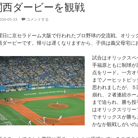
関西ダービーを観戦
010-05-23
コメントする
曜日に京セラドーム大阪で行われたプロ野球の交流戦、オリッ
西ダービーです。帰りは遅くなりますから、子供は義父母宅に
試合はオリックスペ
手福原ともに制球が
点をリード。一方オ
までノーヒットピッ
思われましたが、５
崩れ、２者連続ホー
まで迫られ、勝ち投
はオリックスリリーフ
でオリックスが勝ち
かなか観戦しがいの