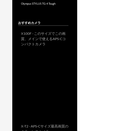
Olympus STYLUS TG-4 Tough
おすすめカメラ
X100F - このサイズでこの画
質、メインで使えるAPS-Cコ
ンパクトカメラ
X-T2 - APS-Cサイズ最高画質の