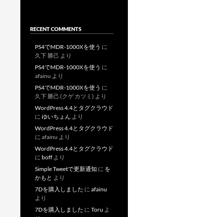
RECENT COMMENTS
PS4でMDR-1000Xを使う
に
久下 勝己
より
PS4でMDR-1000Xを使う
に
afainu
より
PS4でMDR-1000Xを使う
に
久下 勝己 (クゲ カツミ)
より
WordPress 4.4とタグクラウド
に
ゆいちょん
より
WordPress 4.4とタグクラウド
に
afainu
より
WordPress 4.4とタグクラウド
に
boff
より
Simple Tweetで更新通知
に
を
かもと
より
7Dを購入しました
に
afainu
より
7Dを購入しました
に
Toru
よ