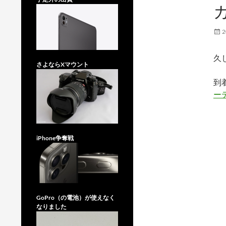
2
久
さよならXマウント
到
ー
iPhone争奪戦
GoPro（の電池）が使えなく
なりました