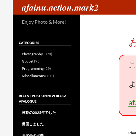
検
afainu.action.mark2
索
コ
Enjoy Photo & More!
ン
テ
ン
CATEGORIES
ツ
へ
Photography
(390)
ス
Gadget
(93)
キ
Programming
(29)
ッ
Miscellaneous
(101)
プ
RECENT POSTS IN NEW BLOG:
a
AFALOGUE
激動の2025年でした
帰国しました
Pho
予定外の出費