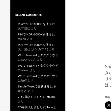
RECENT COMMENTS
PS4でMDR-1000Xを使う
に
久下 勝己
より
PS4でMDR-1000Xを使う
に
afainu
より
PS4でMDR-1000Xを使う
に
久下 勝己 (クゲ カツミ)
より
WordPress 4.4とタグクラウド
に
ゆいちょん
より
WordPress 4.4とタグクラウド
昨
に
afainu
より
き
WordPress 4.4とタグクラウド
リ
に
boff
より
は
Simple Tweetで更新通知
に
を
かもと
より
7Dを購入しました
に
afainu
共有:
より
7Dを購入しました
に
Toru
よ