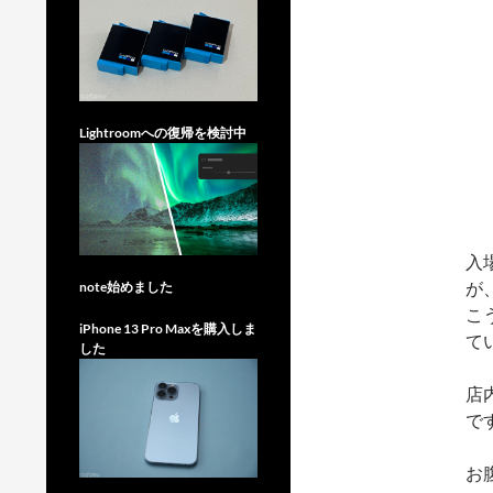
Lightroomへの復帰を検討中
入
が
note始めました
こ
iPhone 13 Pro Maxを購入しま
て
した
店
で
お