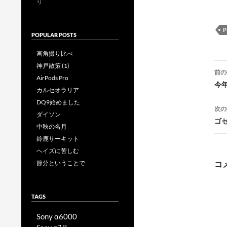
り
P
POPULAR POSTS
画角撮り比べ
投
神戸散策 (1)
前の
AirPods Pro
稿
今
カルセオラリア
DQ9始めました
次の
ダイソン
ゴ
中秋の名月
鈴鹿サーキット
ヘイズに苦しむ
ー
コ
節分ということで
TAGS
Sony α6000