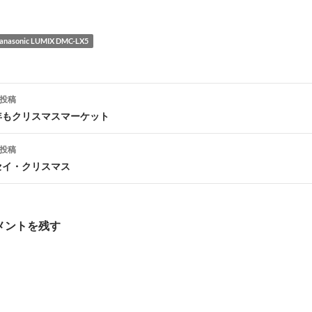
anasonic LUMIX DMC-LX5
投稿
年もクリスマスマーケット
ナ
投稿
ビ
セイ・クリスマス
ゲ
メントを残す
シ
ョ
ン