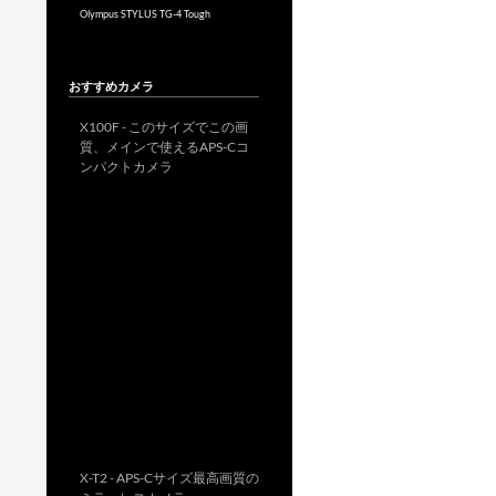
Olympus STYLUS TG-4 Tough
おすすめカメラ
X100F - このサイズでこの画
質、メインで使えるAPS-Cコ
ンパクトカメラ
X-T2 - APS-Cサイズ最高画質の