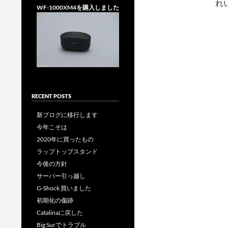
れ
WF-1000XM4を購入しました
RECENT POSTS
新ブログに移行します
今年こそは
2020年に買ったもの
ラップトップスタンド
今後の方針
サーバー引っ越し
G-Shock 買いました
初期化の傷跡
Catalinaに戻した
Big Surでトラブル