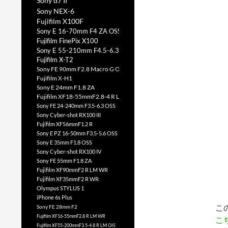
Sony α7 II
Sony NEX-6
Fujifilm X100F
Sony E 16-70mm F4 ZA OSS
Fujifilm FinePix X100
Sony E 55-210mm F4.5-6.3 OSS
Fujifilm X-T2
Sony FE 90mm F2.8 Macro G OSS
Fujifilm X-H1
Sony E 24mm F1.8 ZA
Fujifilm XF18-55mmF2.8-4 R LM OIS
Sony FE 24-240mm F3.5-6.3 OSS
Sony Cyber-shot RX100 III
Fujifilm XF56mmF1.2 R
Sony E PZ 16-50mm F3.5-5.6 OSS
Sony E 35mm F1.8 OSS
Sony Cyber-shot RX100 IV
Sony FE 55mm F1.8 ZA
Fujifilm XF90mmF2 R LM WR
Fujifilm XF35mmF2 R WR
Olympus STYLUS 1
iPhone 6s Plus
こ
Sony FE 28mm F2
Fujifilm XF16-55mmF2.8 R LM WR
こ
Fujifilm XF55-200mmF3.5-4.8 R LM OIS