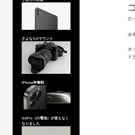
2
今
さよならXマウント
ネ
ド
iPhone争奪戦
GoPro（の電池）が使えなく
なりました