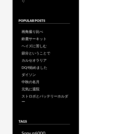
り
POPULAR POSTS
画角撮り比べ
鈴鹿サーキット
ヘイズに苦しむ
節分ということで
カルセオラリア
DQ9始めました
ダイソン
中秋の名月
元気に退院
ストロボとバッテリーホルダ
ー
TAGS
Sony α6000