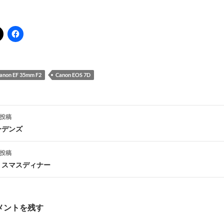
anon EF 35mm F2
Canon EOS 7D
投稿
ーデンズ
ナ
投稿
ビ
リスマスディナー
ゲ
メントを残す
シ