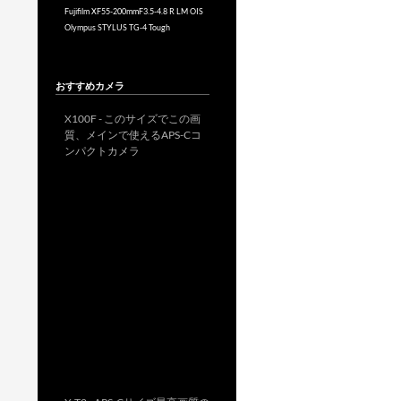
Fujifilm XF55-200mmF3.5-4.8 R LM OIS
Olympus STYLUS TG-4 Tough
おすすめカメラ
X100F - このサイズでこの画
質、メインで使えるAPS-Cコ
ンパクトカメラ