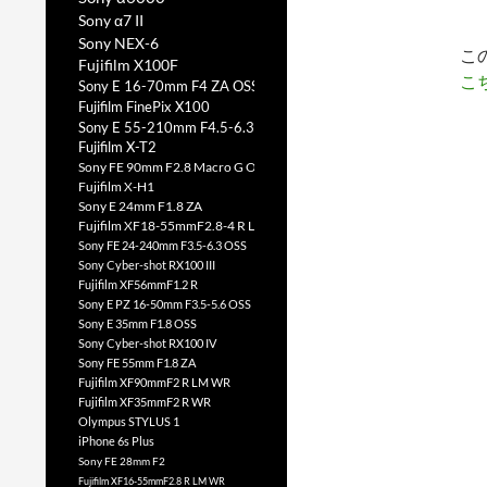
Sony α7 II
Sony NEX-6
こ
Fujifilm X100F
こ
Sony E 16-70mm F4 ZA OSS
Fujifilm FinePix X100
Sony E 55-210mm F4.5-6.3 OSS
Fujifilm X-T2
Sony FE 90mm F2.8 Macro G OSS
Fujifilm X-H1
Sony E 24mm F1.8 ZA
Fujifilm XF18-55mmF2.8-4 R LM OIS
Sony FE 24-240mm F3.5-6.3 OSS
Sony Cyber-shot RX100 III
Fujifilm XF56mmF1.2 R
Sony E PZ 16-50mm F3.5-5.6 OSS
Sony E 35mm F1.8 OSS
Sony Cyber-shot RX100 IV
Sony FE 55mm F1.8 ZA
Fujifilm XF90mmF2 R LM WR
Fujifilm XF35mmF2 R WR
Olympus STYLUS 1
iPhone 6s Plus
Sony FE 28mm F2
Fujifilm XF16-55mmF2.8 R LM WR