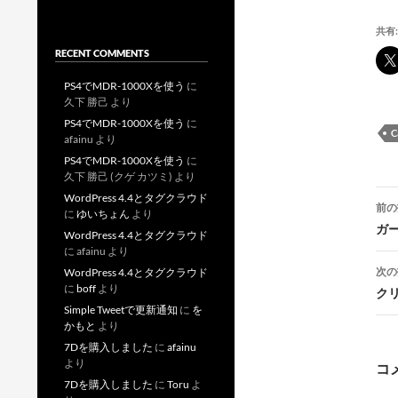
共有:
RECENT COMMENTS
PS4でMDR-1000Xを使う
に
久下 勝己
より
PS4でMDR-1000Xを使う
に
C
afainu
より
PS4でMDR-1000Xを使う
に
久下 勝己 (クゲ カツミ)
より
投
WordPress 4.4とタグクラウド
前の
に
ゆいちょん
より
稿
ガ
WordPress 4.4とタグクラウド
に
afainu
より
次の
WordPress 4.4とタグクラウド
に
boff
より
ク
Simple Tweetで更新通知
に
を
かもと
より
7Dを購入しました
に
afainu
ー
より
コ
7Dを購入しました
に
Toru
よ