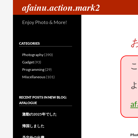
検
afainu.action.mark2
索
コ
Enjoy Photo & More!
ン
テ
ン
CATEGORIES
ツ
へ
Photography
(390)
ス
Gadget
(93)
キ
Programming
(29)
ッ
Miscellaneous
(101)
プ
RECENT POSTS IN NEW BLOG:
a
AFALOGUE
激動の2025年でした
帰国しました
Pho
予定外の出費