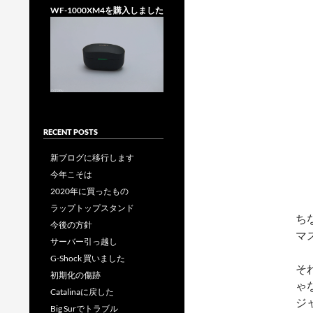
WF-1000XM4を購入しました
RECENT POSTS
新ブログに移行します
今年こそは
2020年に買ったもの
ラップトップスタンド
ち
今後の方針
マ
サーバー引っ越し
G-Shock 買いました
そ
初期化の傷跡
ゃ
Catalinaに戻した
ジ
Big Surでトラブル