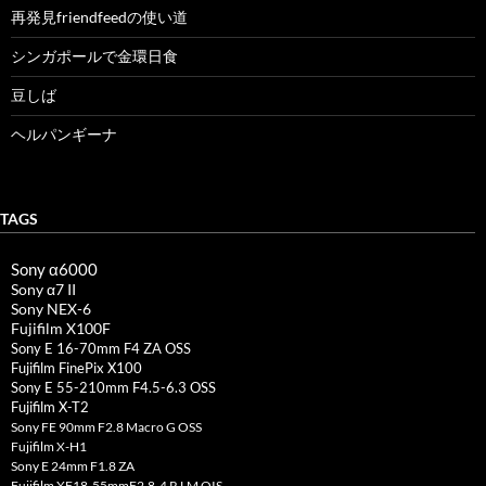
再発見friendfeedの使い道
シンガポールで金環日食
豆しば
ヘルパンギーナ
TAGS
Sony α6000
Sony α7 II
Sony NEX-6
Fujifilm X100F
Sony E 16-70mm F4 ZA OSS
Fujifilm FinePix X100
Sony E 55-210mm F4.5-6.3 OSS
Fujifilm X-T2
Sony FE 90mm F2.8 Macro G OSS
Fujifilm X-H1
Sony E 24mm F1.8 ZA
Fujifilm XF18-55mmF2.8-4 R LM OIS