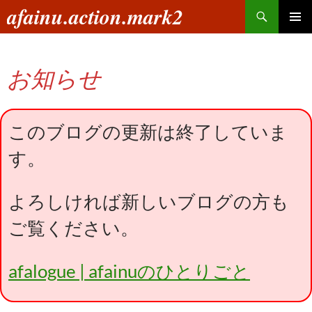
コ
検
afainu.action.mark2
ン
索
メインメ
テ
ニュー
ン
お知らせ
ツ
へ
ス
キ
このブログの更新は終了していま
ッ
す。
プ
よろしければ新しいブログの方も
ご覧ください。
afalogue | afainuのひとりごと