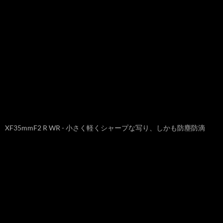
XF35mmF2 R WR - 小さく軽くシャープな写り、しかも防塵防滴