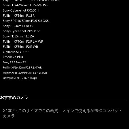
Sony FE 24-240mm F3.5-6.3 OSS
Sony Cyber-shot RX100 III
Fujifilm XF56mmF1.2 R
Sony E PZ 16-50mm F3.5-5.6 OSS
Sony E 35mm F1.8 OSS
Sony Cyber-shot RX100 IV
Sony FE 55mm F1.8 ZA
Fujifilm XF90mmF2 R LM WR
Fujifilm XF35mmF2 R WR
Olympus STYLUS 1
iPhone 6s Plus
Sony FE 28mm F2
Fujifilm XF16-55mmF2.8 R LM WR
Fujifilm XF55-200mmF3.5-4.8 R LM OIS
Olympus STYLUS TG-4 Tough
おすすめカメラ
X100F - このサイズでこの画質、メインで使えるAPS-Cコンパクト
カメラ