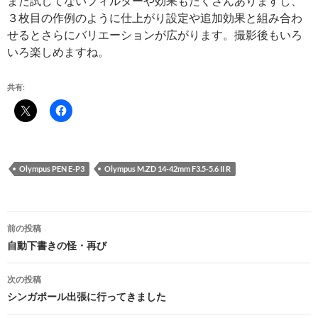
まだ試してないフィルターや効果もたくさんありますし、
３枚目の作例のように仕上がり設定や追加効果と組み合わ
せるとさらにバリエーションが広がります。撮影後もいろ
いろ楽しめますね。
共有:
Olympus PEN E-P3
Olympus M.ZD 14-42mm F3.5-5.6 II R
投
前の投稿
稿
自動下書きの怪・再び
ナ
次の投稿
ビ
シンガポール出張に行ってきました