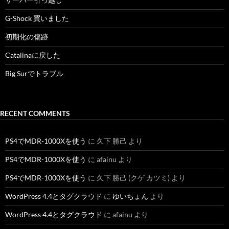
G-Shock 買いました
初期化の傷跡
Catalinaに戻した
Big Surでトラブル
RECENT COMMENTS
PS4でMDR-1000Xを使う
に
久下 勝己
より
PS4でMDR-1000Xを使う
に
afainu
より
PS4でMDR-1000Xを使う
に
久下 勝己 (クゲ カツミ)
より
WordPress 4.4とタグクラウド
に
ゆいちょん
より
WordPress 4.4とタグクラウド
に
afainu
より