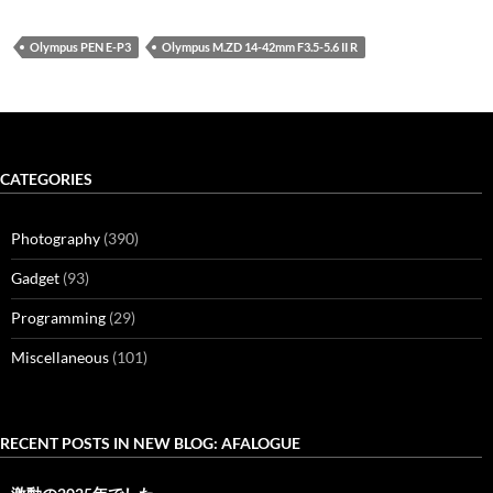
Olympus PEN E-P3
Olympus M.ZD 14-42mm F3.5-5.6 II R
CATEGORIES
Photography
(390)
Gadget
(93)
Programming
(29)
Miscellaneous
(101)
RECENT POSTS IN NEW BLOG: AFALOGUE