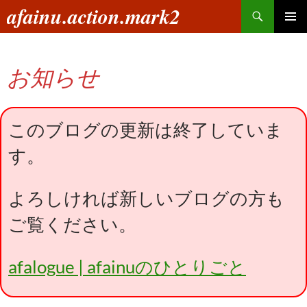
コ
検
afainu.action.mark2
ン
索
メインメ
テ
ニュー
ン
お知らせ
ツ
へ
ス
キ
このブログの更新は終了していま
ッ
す。
プ
よろしければ新しいブログの方も
ご覧ください。
afalogue | afainuのひとりごと