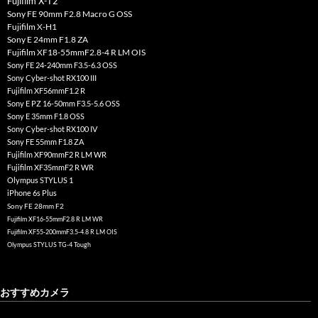
Fujifilm X-T2
Sony FE 90mm F2.8 Macro G OSS
Fujifilm X-H1
Sony E 24mm F1.8 ZA
Fujifilm XF18-55mmF2.8-4 R LM OIS
Sony FE 24-240mm F3.5-6.3 OSS
Sony Cyber-shot RX100 III
Fujifilm XF56mmF1.2 R
Sony E PZ 16-50mm F3.5-5.6 OSS
Sony E 35mm F1.8 OSS
Sony Cyber-shot RX100 IV
Sony FE 55mm F1.8 ZA
Fujifilm XF90mmF2 R LM WR
Fujifilm XF35mmF2 R WR
Olympus STYLUS 1
iPhone 6s Plus
Sony FE 28mm F2
Fujifilm XF16-55mmF2.8 R LM WR
Fujifilm XF55-200mmF3.5-4.8 R LM OIS
Olympus STYLUS TG-4 Tough
おすすめカメラ