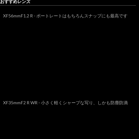
おすすめレンズ
XF56mmF1.2 R - ポートレートはもちろんスナップにも最高です
XF35mmF2 R WR - 小さく軽くシャープな写り、しかも防塵防滴