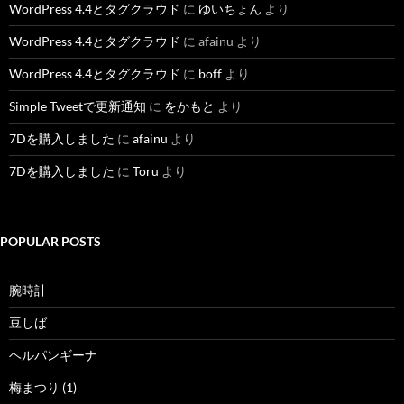
WordPress 4.4とタグクラウド
に
ゆいちょん
より
WordPress 4.4とタグクラウド
に
afainu
より
WordPress 4.4とタグクラウド
に
boff
より
Simple Tweetで更新通知
に
をかもと
より
7Dを購入しました
に
afainu
より
7Dを購入しました
に
Toru
より
POPULAR POSTS
腕時計
豆しば
ヘルパンギーナ
梅まつり (1)