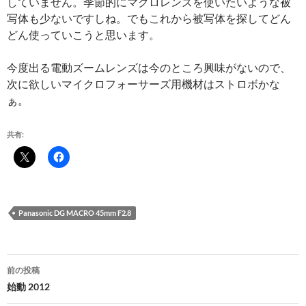
していません。季節的にマクロレンズを使いたいような被
写体も少ないですしね。でもこれから被写体を探してどん
どん使っていこうと思います。
今度出る電動ズームレンズは今のところ興味がないので、
次に欲しいマイクロフォーサーズ用機材はストロボかな
ぁ。
共有:
Panasonic DG MACRO 45mm F2.8
投
前の投稿
稿
始動 2012