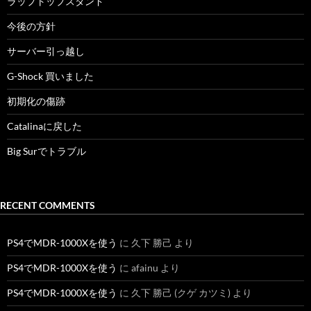
ラップトップスタンド
今後の方針
サーバー引っ越し
G-Shock 買いました
初期化の傷跡
Catalinaに戻した
Big Surでトラブル
RECENT COMMENTS
PS4でMDR-1000Xを使う
に
久下 勝己
より
PS4でMDR-1000Xを使う
に
afainu
より
PS4でMDR-1000Xを使う
に
久下 勝己 (クゲ カツミ)
より