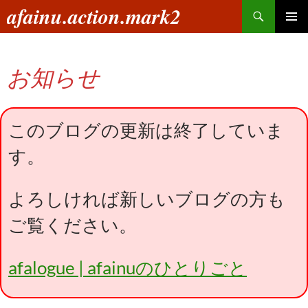
コ
検
afainu.action.mark2
ン
索
メインメ
テ
ニュー
ン
お知らせ
ツ
へ
ス
キ
このブログの更新は終了していま
ッ
す。
プ
よろしければ新しいブログの方も
ご覧ください。
afalogue | afainuのひとりごと