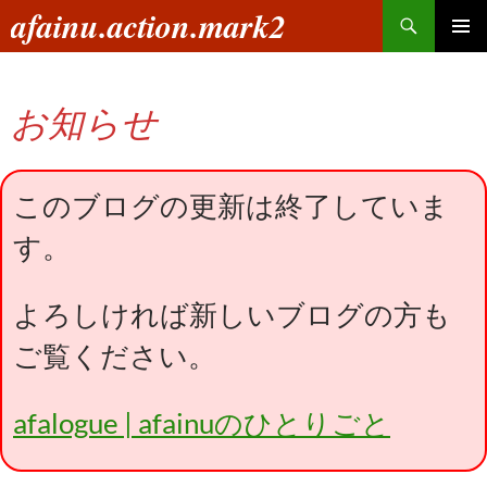
コ
検
afainu.action.mark2
ン
索
メインメ
テ
ニュー
ン
お知らせ
ツ
へ
ス
キ
このブログの更新は終了していま
ッ
す。
プ
よろしければ新しいブログの方も
ご覧ください。
afalogue | afainuのひとりごと