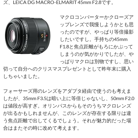
ズ、LEICA DG MACRO-ELMARIT 45mm F2.8です。
マクロコンバーターかクローズア
ップレンズで我慢しようかとも思
ったのですが、やっぱり等倍撮影
したいですし。手持ちの45mm
F1.8と焦点距離がもろにかぶって
しまうのが気がかりでしたが、や
っぱりマクロは別物ですし、思い
切って自分へのクリスマスプレゼントとして昨年末に購入
しちゃいました。
フォーサーズ用のレンズをアダプタ経由で使うのも考えま
したが、35mm F3.5は暗い上に等倍じゃないし、50mm F2.0
は値段が高すぎ。オリンパスからもそのうちマクロレンズ
が出るかもしれませんが、このレンズが存在する限りは違
う焦点距離で出してくるでしょう。それが魅力的だった場
合はまたその時に改めて考えます。