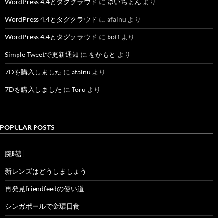
WordPress 4.4とタグクラウド
に
ゆいちょん
より
WordPress 4.4とタグクラウド
に
afainu
より
WordPress 4.4とタグクラウド
に
boff
より
Simple Tweetで更新通知
に
をかもと
より
7Dを購入しました
に
afainu
より
7Dを購入しました
に
Toru
より
POPULAR POSTS
腕時計
新レンズはどうしましょう
再発見friendfeedの使い道
シンガポールで金環日食