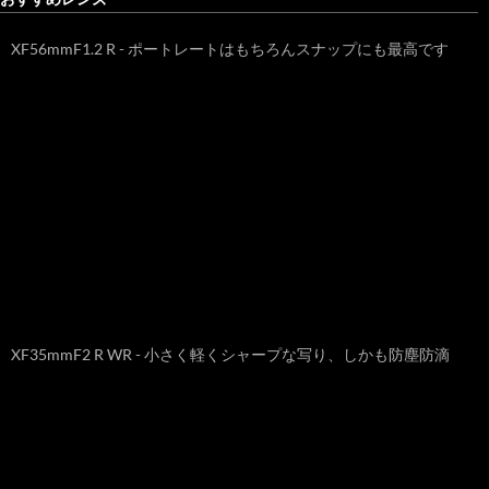
XF56mmF1.2 R - ポートレートはもちろんスナップにも最高です
XF35mmF2 R WR - 小さく軽くシャープな写り、しかも防塵防滴