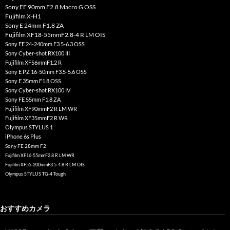
Sony FE 90mm F2.8 Macro G OSS
Fujifilm X-H1
Sony E 24mm F1.8 ZA
Fujifilm XF18-55mmF2.8-4 R LM OIS
Sony FE 24-240mm F3.5-6.3 OSS
Sony Cyber-shot RX100 III
Fujifilm XF56mmF1.2 R
Sony E PZ 16-50mm F3.5-5.6 OSS
Sony E 35mm F1.8 OSS
Sony Cyber-shot RX100 IV
Sony FE 55mm F1.8 ZA
Fujifilm XF90mmF2 R LM WR
Fujifilm XF35mmF2 R WR
Olympus STYLUS 1
iPhone 6s Plus
Sony FE 28mm F2
Fujifilm XF16-55mmF2.8 R LM WR
Fujifilm XF55-200mmF3.5-4.8 R LM OIS
Olympus STYLUS TG-4 Tough
おすすめカメラ