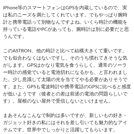
iPhone等のスマートフォンはGPSを内蔵しているので、実
は私のニーズを満たしてくれています。でもやっぱり腕時
計と携帯電話って別物なんですよね。いくら時計の機能を
持っている電話やPCがあっても、腕時計は別に必要だと思
うんです。
このASTRON、他の時計と比べて結構大きくて重いです。
でも似合わなくはないですし、そのうち慣れてきそうな気
がします。GPSはかなり電気を食うらしく、通常のソーラ
ー時計の感覚でいると電池切れになるかも、と言われまし
た。少し意識して太陽の光を当ててやる必要がありそうで
す。また、GPSも電波時計や携帯電話のGPSに比べると感度
が低いようです（後者との差は前述の電池の問題らしいで
す）。屋根のない屋外で受信しないといけません。
まあそんなこんなで制約は多いですが、新しいもの好き・
ガジェット好きの私にはそれを差し引いても魅力的なアイ
テムです。世界中でしっかりと活躍してもらいます。