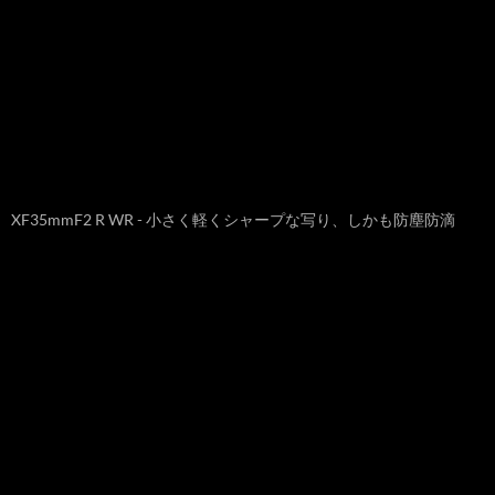
XF35mmF2 R WR - 小さく軽くシャープな写り、しかも防塵防滴