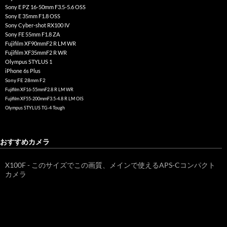
Sony E PZ 16-50mm F3.5-5.6 OSS
Sony E 35mm F1.8 OSS
Sony Cyber-shot RX100 IV
Sony FE 55mm F1.8 ZA
Fujifilm XF90mmF2 R LM WR
Fujifilm XF35mmF2 R WR
Olympus STYLUS 1
iPhone 6s Plus
Sony FE 28mm F2
Fujifilm XF16-55mmF2.8 R LM WR
Fujifilm XF55-200mmF3.5-4.8 R LM OIS
Olympus STYLUS TG-4 Tough
おすすめカメラ
X100F - このサイズでこの画質、メインで使えるAPS-Cコンパクト
カメラ