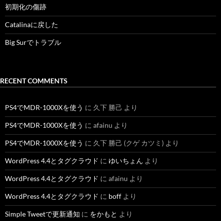
初期化の傷跡
Catalinaに戻した
Big Surでトラブル
RECENT COMMENTS
PS4でMDR-1000Xを使う
に
久下 勝己
より
PS4でMDR-1000Xを使う
に
afainu
より
PS4でMDR-1000Xを使う
に
久下 勝己 (クゲ カツミ)
より
WordPress 4.4とタグクラウド
に
ゆいちょん
より
WordPress 4.4とタグクラウド
に
afainu
より
WordPress 4.4とタグクラウド
に
boff
より
Simple Tweetで更新通知
に
をかもと
より