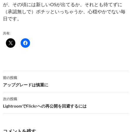
が、その頃には新しいOSが出てるか、それとも待てずに
（承認無しで）ポチッといっちゃうか、心穏やかでない毎
日です。
共有:
投
前の投稿
稿
アップグレードは慎重に
ナ
次の投稿
ビ
LightroomでFlickrへの再公開を回避するには
ゲ
ー
コメントを残す