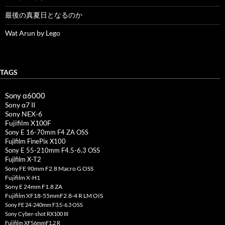
最後の真夏日となるのか
Wat Arun by Lego
TAGS
Sony α6000
Sony α7 II
Sony NEX-6
Fujifilm X100F
Sony E 16-70mm F4 ZA OSS
Fujifilm FinePix X100
Sony E 55-210mm F4.5-6.3 OSS
Fujifilm X-T2
Sony FE 90mm F2.8 Macro G OSS
Fujifilm X-H1
Sony E 24mm F1.8 ZA
Fujifilm XF18-55mmF2.8-4 R LM OIS
Sony FE 24-240mm F3.5-6.3 OSS
Sony Cyber-shot RX100 III
Fujifilm XF56mmF1.2 R