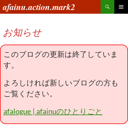
コ
検
afainu.action.mark2
ン
索
メインメ
テ
ニュー
ン
お知らせ
ツ
へ
ス
キ
このブログの更新は終了していま
ッ
す。
プ
よろしければ新しいブログの方も
ご覧ください。
afalogue | afainuのひとりごと