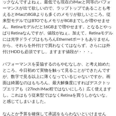
ックなんですよねぇ。最低でも現在のiMacと同等のパフォ
ーマンスが出て欲しいので、ラップトップであることも考
えるとiMacの8GBよりも多くのメモリが欲しいところ。従
来型モデルではBTOでもメモリが8GBまでしか増やせませ
ん。Retinaモデルだと16GBまで増やせます。となるとやっ
ぱりRetinaなんですが、値段がねぇ。加えて、Retinaモデル
には光学ドライブはもちろんEthernetポートもありません
から、それらを外付けで買わなくてはならず、さらには外
付けHDDも必須ですし、ますます値段が・・・。
パフォーマンスを妥協するのもやむなしか、と考え始めた
ところ、今日初めて実物を触って見ることができたんです
が、数字で見る以上に薄くなっているじゃないですか。画
面は綺麗なのはもちろん、最大解像度にすればデスクトッ
プエリアも（27inch iMac程ではないにしろ）広く使えます
し。これはもう従来型ではなくRetinaを買うしかないな、
と感じてしまいました。
なんとか予算を確保して承認をもらわないといけません