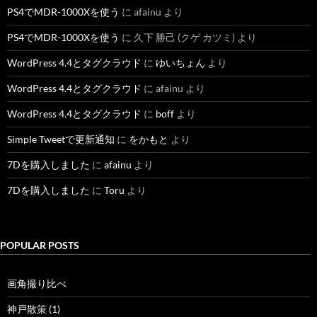
PS4でMDR-1000Xを使う
に
afainu
より
PS4でMDR-1000Xを使う
に
久下 勝己 (クゲ カツミ)
より
WordPress 4.4とタグクラウド
に
ゆいちょん
より
WordPress 4.4とタグクラウド
に
afainu
より
WordPress 4.4とタグクラウド
に
boff
より
Simple Tweetで更新通知
に
をかもと
より
7Dを購入しました
に
afainu
より
7Dを購入しました
に
Toru
より
POPULAR POSTS
画角撮り比べ
神戸散策 (1)