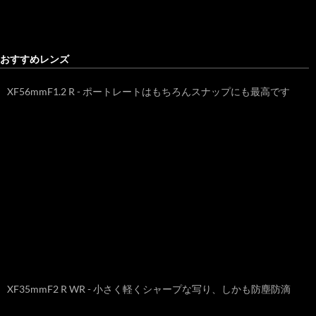
おすすめレンズ
XF56mmF1.2 R - ポートレートはもちろんスナップにも最高です
XF35mmF2 R WR - 小さく軽くシャープな写り、しかも防塵防滴