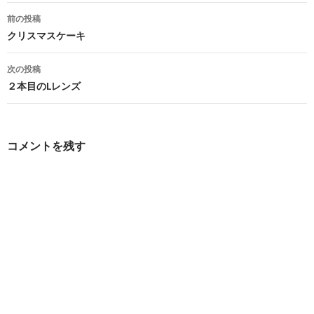
投
前の投稿
稿
クリスマスケーキ
ナ
次の投稿
ビ
２本目のLレンズ
ゲ
ー
コメントを残す
シ
ョ
ン