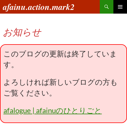
コ
検
afainu.action.mark2
ン
索
メインメ
テ
ニュー
ン
お知らせ
ツ
へ
ス
キ
このブログの更新は終了していま
ッ
す。
プ
よろしければ新しいブログの方も
ご覧ください。
afalogue | afainuのひとりごと