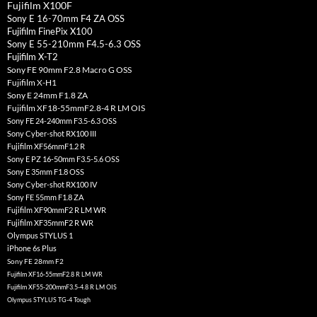
Fujifilm X100F
Sony E 16-70mm F4 ZA OSS
Fujifilm FinePix X100
Sony E 55-210mm F4.5-6.3 OSS
Fujifilm X-T2
Sony FE 90mm F2.8 Macro G OSS
Fujifilm X-H1
Sony E 24mm F1.8 ZA
Fujifilm XF18-55mmF2.8-4 R LM OIS
Sony FE 24-240mm F3.5-6.3 OSS
Sony Cyber-shot RX100 III
Fujifilm XF56mmF1.2 R
Sony E PZ 16-50mm F3.5-5.6 OSS
Sony E 35mm F1.8 OSS
Sony Cyber-shot RX100 IV
Sony FE 55mm F1.8 ZA
Fujifilm XF90mmF2 R LM WR
Fujifilm XF35mmF2 R WR
Olympus STYLUS 1
iPhone 6s Plus
Sony FE 28mm F2
Fujifilm XF16-55mmF2.8 R LM WR
Fujifilm XF55-200mmF3.5-4.8 R LM OIS
Olympus STYLUS TG-4 Tough