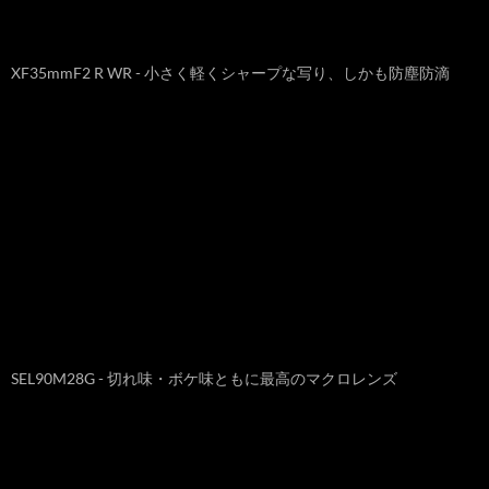
XF35mmF2 R WR - 小さく軽くシャープな写り、しかも防塵防滴
SEL90M28G - 切れ味・ボケ味ともに最高のマクロレンズ