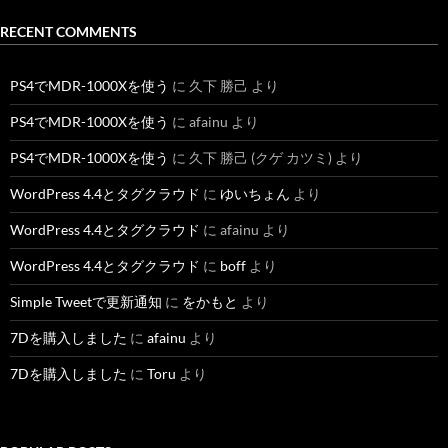
RECENT COMMENTS
PS4でMDR-1000Xを使う
に
久下 勝己
より
PS4でMDR-1000Xを使う
に
afainu
より
PS4でMDR-1000Xを使う
に
久下 勝己 (クゲ カツミ)
より
WordPress 4.4とタグクラウド
に
ゆいちょん
より
WordPress 4.4とタグクラウド
に
afainu
より
WordPress 4.4とタグクラウド
に
boff
より
Simple Tweetで更新通知
に
をかもと
より
7Dを購入しました
に
afainu
より
7Dを購入しました
に
Toru
より