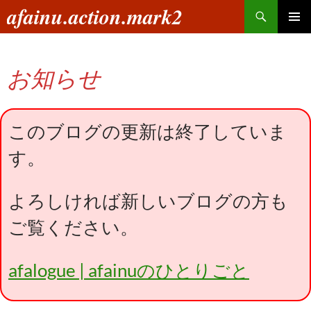
コ
検
afainu.action.mark2
ン
索
メインメ
テ
ニュー
ン
お知らせ
ツ
へ
ス
キ
このブログの更新は終了していま
ッ
す。
プ
よろしければ新しいブログの方も
ご覧ください。
afalogue | afainuのひとりごと