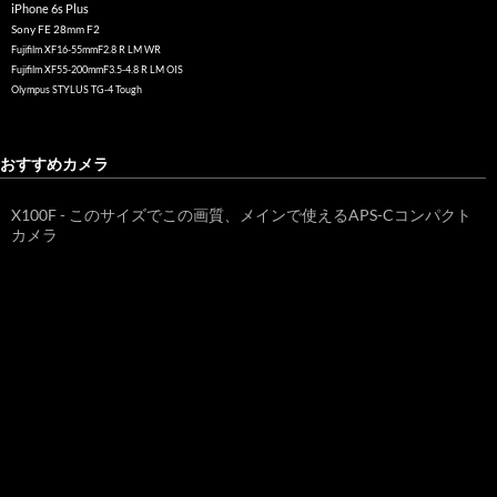
iPhone 6s Plus
Sony FE 28mm F2
Fujifilm XF16-55mmF2.8 R LM WR
Fujifilm XF55-200mmF3.5-4.8 R LM OIS
Olympus STYLUS TG-4 Tough
おすすめカメラ
X100F - このサイズでこの画質、メインで使えるAPS-Cコンパクト
カメラ