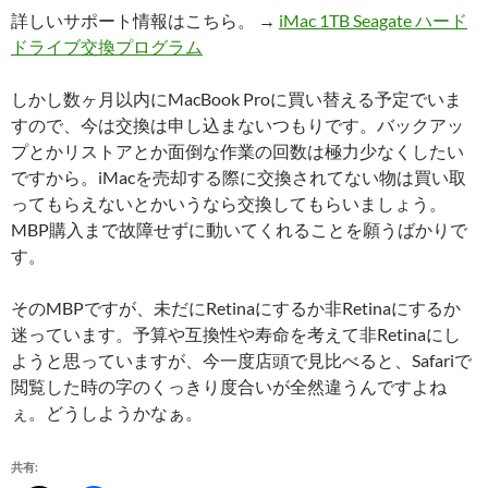
詳しいサポート情報はこちら。 →
iMac 1TB Seagate ハード
ドライブ交換プログラム
しかし数ヶ月以内にMacBook Proに買い替える予定でいま
すので、今は交換は申し込まないつもりです。バックアッ
プとかリストアとか面倒な作業の回数は極力少なくしたい
ですから。iMacを売却する際に交換されてない物は買い取
ってもらえないとかいうなら交換してもらいましょう。
MBP購入まで故障せずに動いてくれることを願うばかりで
す。
そのMBPですが、未だにRetinaにするか非Retinaにするか
迷っています。予算や互換性や寿命を考えて非Retinaにし
ようと思っていますが、今一度店頭で見比べると、Safariで
閲覧した時の字のくっきり度合いが全然違うんですよね
ぇ。どうしようかなぁ。
共有: