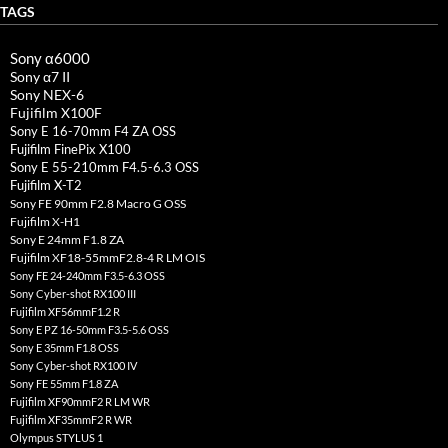
TAGS
Sony α6000
Sony α7 II
Sony NEX-6
Fujifilm X100F
Sony E 16-70mm F4 ZA OSS
Fujifilm FinePix X100
Sony E 55-210mm F4.5-6.3 OSS
Fujifilm X-T2
Sony FE 90mm F2.8 Macro G OSS
Fujifilm X-H1
Sony E 24mm F1.8 ZA
Fujifilm XF18-55mmF2.8-4 R LM OIS
Sony FE 24-240mm F3.5-6.3 OSS
Sony Cyber-shot RX100 III
Fujifilm XF56mmF1.2 R
Sony E PZ 16-50mm F3.5-5.6 OSS
Sony E 35mm F1.8 OSS
Sony Cyber-shot RX100 IV
Sony FE 55mm F1.8 ZA
Fujifilm XF90mmF2 R LM WR
Fujifilm XF35mmF2 R WR
Olympus STYLUS 1