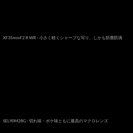
XF35mmF2 R WR - 小さく軽くシャープな写り、しかも防塵防滴
SEL90M28G - 切れ味・ボケ味ともに最高のマクロレンズ