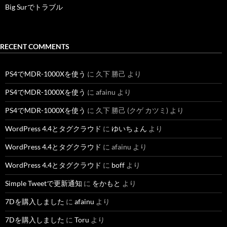
Big Surでトラブル
RECENT COMMENTS
PS4でMDR-1000Xを使う
に
久下 勝己
より
PS4でMDR-1000Xを使う
に
afainu
より
PS4でMDR-1000Xを使う
に
久下 勝己 (クゲ カツミ)
より
WordPress 4.4とタグクラウド
に
ゆいちょん
より
WordPress 4.4とタグクラウド
に
afainu
より
WordPress 4.4とタグクラウド
に
boff
より
Simple Tweetで更新通知
に
をかもと
より
7Dを購入しました
に
afainu
より
7Dを購入しました
に
Toru
より