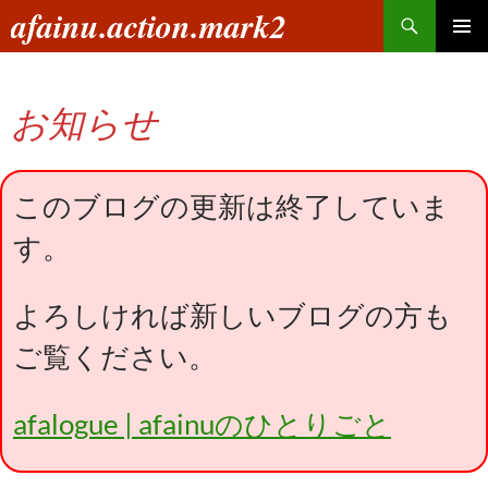
コ
検
afainu.action.mark2
ン
索
メインメ
テ
ニュー
ン
お知らせ
ツ
へ
ス
キ
このブログの更新は終了していま
ッ
す。
プ
よろしければ新しいブログの方も
ご覧ください。
afalogue | afainuのひとりごと