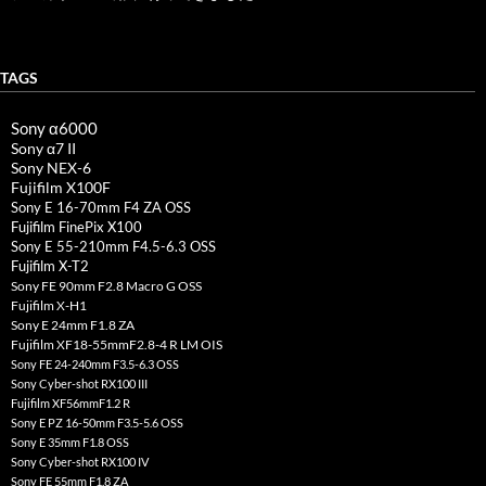
TAGS
Sony α6000
Sony α7 II
Sony NEX-6
Fujifilm X100F
Sony E 16-70mm F4 ZA OSS
Fujifilm FinePix X100
Sony E 55-210mm F4.5-6.3 OSS
Fujifilm X-T2
Sony FE 90mm F2.8 Macro G OSS
Fujifilm X-H1
Sony E 24mm F1.8 ZA
Fujifilm XF18-55mmF2.8-4 R LM OIS
Sony FE 24-240mm F3.5-6.3 OSS
Sony Cyber-shot RX100 III
Fujifilm XF56mmF1.2 R
Sony E PZ 16-50mm F3.5-5.6 OSS
Sony E 35mm F1.8 OSS
Sony Cyber-shot RX100 IV
Sony FE 55mm F1.8 ZA