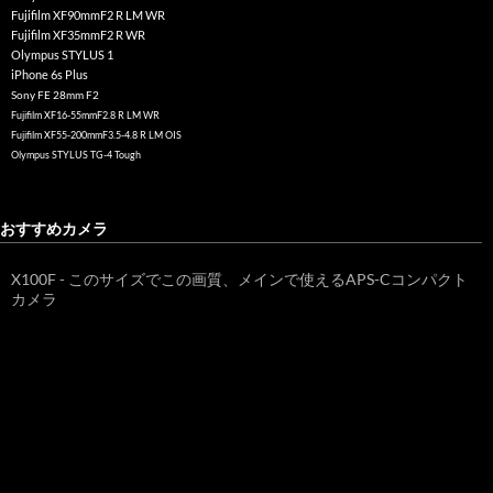
Fujifilm XF90mmF2 R LM WR
Fujifilm XF35mmF2 R WR
Olympus STYLUS 1
iPhone 6s Plus
Sony FE 28mm F2
Fujifilm XF16-55mmF2.8 R LM WR
Fujifilm XF55-200mmF3.5-4.8 R LM OIS
Olympus STYLUS TG-4 Tough
おすすめカメラ
X100F - このサイズでこの画質、メインで使えるAPS-Cコンパクト
カメラ