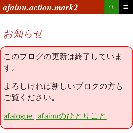
コ
検
afainu.action.mark2
ン
索
メインメ
テ
ニュー
ン
お知らせ
ツ
へ
ス
キ
このブログの更新は終了していま
ッ
す。
プ
よろしければ新しいブログの方も
ご覧ください。
afalogue | afainuのひとりごと