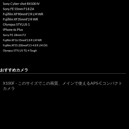
Sony Cyber-shot RX100 IV
Sony FE 55mm F1.8 ZA
Fujifilm XF90mmF2 R LM WR
Fujifilm XF35mmF2 R WR
Olympus STYLUS 1
iPhone 6s Plus
Sony FE 28mm F2
Fujifilm XF16-55mmF2.8 R LM WR
Fujifilm XF55-200mmF3.5-4.8 R LM OIS
Olympus STYLUS TG-4 Tough
おすすめカメラ
X100F - このサイズでこの画質、メインで使えるAPS-Cコンパクト
カメラ