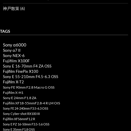
神戸散策 (6)
TAGS
Sony α6000
Sony α7 II
Sony NEX-6
Fujifilm X100F
Sony E 16-70mm F4 ZA OSS
Fujifilm FinePix X100
Sony E 55-210mm F4.5-6.3 OSS
Fujifilm X-T2
Sony FE 90mm F2.8 Macro G OSS
Fujifilm X-H1
Sony E 24mm F1.8 ZA
Fujifilm XF18-55mmF2.8-4 R LM OIS
Sony FE 24-240mm F3.5-6.3 OSS
Sony Cyber-shot RX100 III
Fujifilm XF56mmF1.2 R
Sony E PZ 16-50mm F3.5-5.6 OSS
Sony E 35mm F1.8 OSS