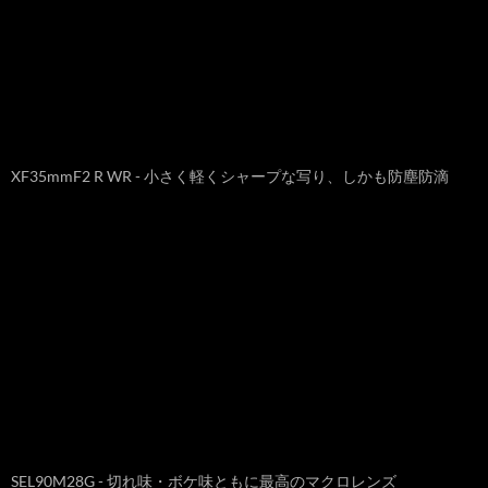
XF35mmF2 R WR - 小さく軽くシャープな写り、しかも防塵防滴
SEL90M28G - 切れ味・ボケ味ともに最高のマクロレンズ