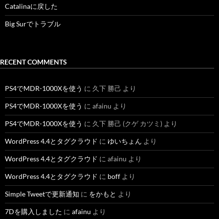
Catalinaに戻した
Big Surでトラブル
RECENT COMMENTS
PS4でMDR-1000Xを使う
に
久下 勝己
より
PS4でMDR-1000Xを使う
に
afainu
より
PS4でMDR-1000Xを使う
に
久下 勝己 (クゲ カツミ)
より
WordPress 4.4とタグクラウド
に
ゆいちょん
より
WordPress 4.4とタグクラウド
に
afainu
より
WordPress 4.4とタグクラウド
に
boff
より
Simple Tweetで更新通知
に
をかもと
より
7Dを購入しました
に
afainu
より