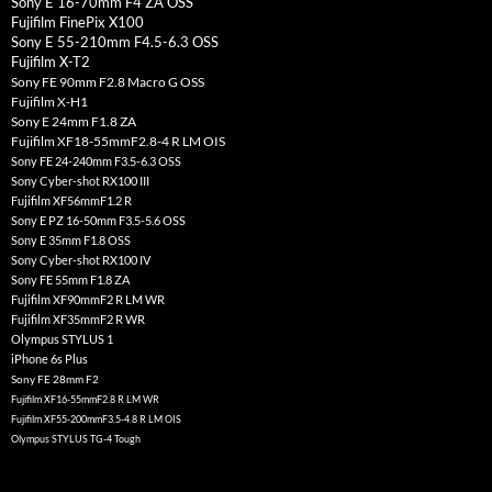
Sony E 16-70mm F4 ZA OSS
Fujifilm FinePix X100
Sony E 55-210mm F4.5-6.3 OSS
Fujifilm X-T2
Sony FE 90mm F2.8 Macro G OSS
Fujifilm X-H1
Sony E 24mm F1.8 ZA
Fujifilm XF18-55mmF2.8-4 R LM OIS
Sony FE 24-240mm F3.5-6.3 OSS
Sony Cyber-shot RX100 III
Fujifilm XF56mmF1.2 R
Sony E PZ 16-50mm F3.5-5.6 OSS
Sony E 35mm F1.8 OSS
Sony Cyber-shot RX100 IV
Sony FE 55mm F1.8 ZA
Fujifilm XF90mmF2 R LM WR
Fujifilm XF35mmF2 R WR
Olympus STYLUS 1
iPhone 6s Plus
Sony FE 28mm F2
Fujifilm XF16-55mmF2.8 R LM WR
Fujifilm XF55-200mmF3.5-4.8 R LM OIS
Olympus STYLUS TG-4 Tough