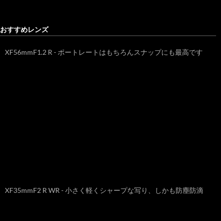
おすすめレンズ
XF56mmF1.2 R - ポートレートはもちろんスナップにも最高です
XF35mmF2 R WR - 小さく軽くシャープな写り、しかも防塵防滴