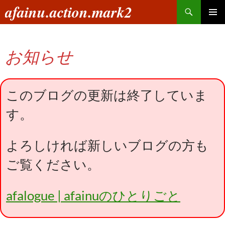
コ
検
afainu.action.mark2
ン
索
メインメ
テ
ニュー
ン
お知らせ
ツ
へ
ス
キ
このブログの更新は終了していま
ッ
す。
プ
よろしければ新しいブログの方も
ご覧ください。
afalogue | afainuのひとりごと