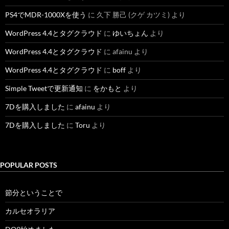
PS4でMDR-1000Xを使う
に
久下 勝己 (クゲ カツミ)
より
WordPress 4.4とタグクラウド
に
ゆいちょん
より
WordPress 4.4とタグクラウド
に
afainu
より
WordPress 4.4とタグクラウド
に
boff
より
Simple Tweetで更新通知
に
をかもと
より
7Dを購入しました
に
afainu
より
7Dを購入しました
に
Toru
より
POPULAR POSTS
節分ということで
カルセオラリア