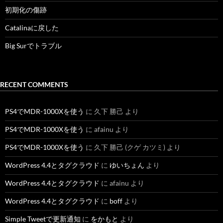
初期化の傷跡
Catalinaに戻した
Big Surでトラブル
RECENT COMMENTS
PS4でMDR-1000Xを使う
に
久下 勝己
より
PS4でMDR-1000Xを使う
に
afainu
より
PS4でMDR-1000Xを使う
に
久下 勝己 (クゲ カツミ)
より
WordPress 4.4とタグクラウド
に
ゆいちょん
より
WordPress 4.4とタグクラウド
に
afainu
より
WordPress 4.4とタグクラウド
に
boff
より
Simple Tweetで更新通知
に
をかもと
より