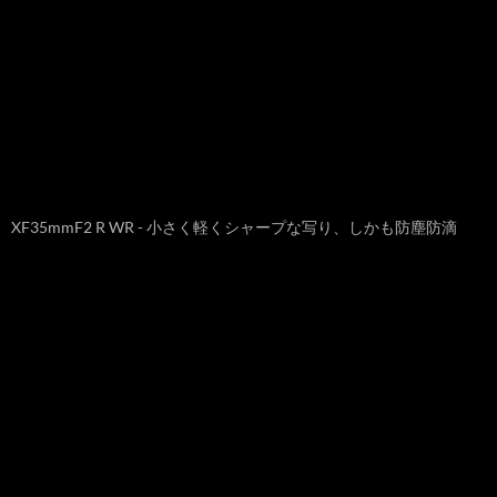
XF35mmF2 R WR - 小さく軽くシャープな写り、しかも防塵防滴