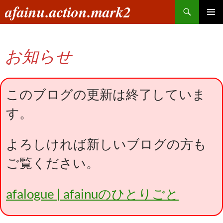
コ
検
afainu.action.mark2
ン
索
メインメ
テ
ニュー
ン
お知らせ
ツ
へ
ス
キ
このブログの更新は終了していま
ッ
す。
プ
よろしければ新しいブログの方も
ご覧ください。
afalogue | afainuのひとりごと