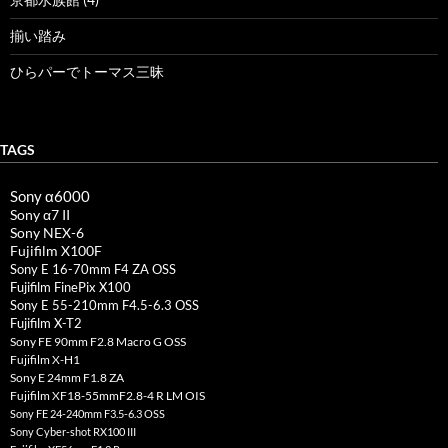
揃い踏み
ひらパーでトーマス三昧
TAGS
Sony α6000
Sony α7 II
Sony NEX-6
Fujifilm X100F
Sony E 16-70mm F4 ZA OSS
Fujifilm FinePix X100
Sony E 55-210mm F4.5-6.3 OSS
Fujifilm X-T2
Sony FE 90mm F2.8 Macro G OSS
Fujifilm X-H1
Sony E 24mm F1.8 ZA
Fujifilm XF18-55mmF2.8-4 R LM OIS
Sony FE 24-240mm F3.5-6.3 OSS
Sony Cyber-shot RX100 III