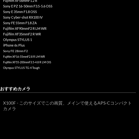
Fujifilm XF56mmF1.2 R
Sony E PZ 16-50mm F3.5-5.6 OSS
Sony E 35mm F1.8 OSS
Sony Cyber-shot RX100 IV
Sony FE 55mm F1.8 ZA
Fujifilm XF90mmF2 R LM WR
Fujifilm XF35mmF2 R WR
Olympus STYLUS 1
iPhone 6s Plus
Sony FE 28mm F2
Fujifilm XF16-55mmF2.8 R LM WR
Fujifilm XF55-200mmF3.5-4.8 R LM OIS
Olympus STYLUS TG-4 Tough
おすすめカメラ
X100F - このサイズでこの画質、メインで使えるAPS-Cコンパクト
カメラ