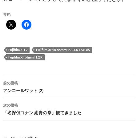
共有:
Fujifilm X-T2
Fujifilm XF18-55mmF2.8-4 R LM OIS
Fujifilm XF56mmF1.2 R
投
前の投稿
稿
アンコールワット (2)
ナ
次の投稿
ビ
「名探偵コナン 紺青の拳」観てきました
ゲ
ー