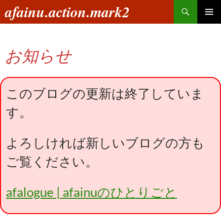
コ
検
afainu.action.mark2
ン
索
メインメ
テ
ニュー
ン
お知らせ
ツ
へ
ス
キ
このブログの更新は終了していま
ッ
す。
プ
よろしければ新しいブログの方も
ご覧ください。
afalogue | afainuのひとりごと