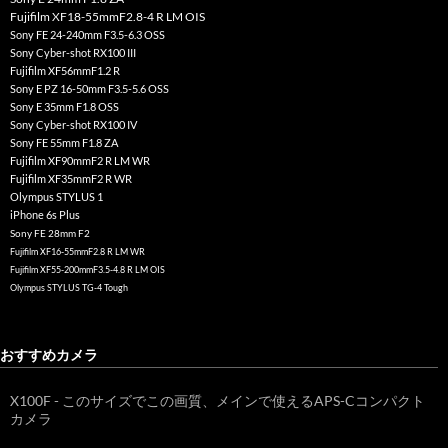
Fujifilm XF18-55mmF2.8-4 R LM OIS
Sony FE 24-240mm F3.5-6.3 OSS
Sony Cyber-shot RX100 III
Fujifilm XF56mmF1.2 R
Sony E PZ 16-50mm F3.5-5.6 OSS
Sony E 35mm F1.8 OSS
Sony Cyber-shot RX100 IV
Sony FE 55mm F1.8 ZA
Fujifilm XF90mmF2 R LM WR
Fujifilm XF35mmF2 R WR
Olympus STYLUS 1
iPhone 6s Plus
Sony FE 28mm F2
Fujifilm XF16-55mmF2.8 R LM WR
Fujifilm XF55-200mmF3.5-4.8 R LM OIS
Olympus STYLUS TG-4 Tough
おすすめカメラ
X100F - このサイズでこの画質、メインで使えるAPS-Cコンパクト
カメラ