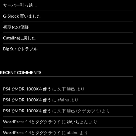
サーバー引っ越し
G-Shock 買いました
初期化の傷跡
Catalinaに戻した
Big Surでトラブル
RECENT COMMENTS
PS4でMDR-1000Xを使う
に
久下 勝己
より
PS4でMDR-1000Xを使う
に
afainu
より
PS4でMDR-1000Xを使う
に
久下 勝己 (クゲ カツミ)
より
WordPress 4.4とタグクラウド
に
ゆいちょん
より
WordPress 4.4とタグクラウド
に
afainu
より