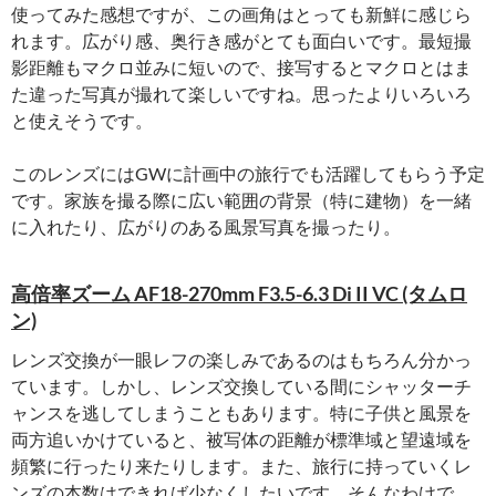
使ってみた感想ですが、この画角はとっても新鮮に感じら
れます。広がり感、奥行き感がとても面白いです。最短撮
影距離もマクロ並みに短いので、接写するとマクロとはま
た違った写真が撮れて楽しいですね。思ったよりいろいろ
と使えそうです。
このレンズにはGWに計画中の旅行でも活躍してもらう予定
です。家族を撮る際に広い範囲の背景（特に建物）を一緒
に入れたり、広がりのある風景写真を撮ったり。
高倍率ズーム AF18-270mm F3.5-6.3 Di II VC (タムロ
ン)
レンズ交換が一眼レフの楽しみであるのはもちろん分かっ
ています。しかし、レンズ交換している間にシャッターチ
ャンスを逃してしまうこともあります。特に子供と風景を
両方追いかけていると、被写体の距離が標準域と望遠域を
頻繁に行ったり来たりします。また、旅行に持っていくレ
ンズの本数はできれば少なくしたいです。そんなわけで、