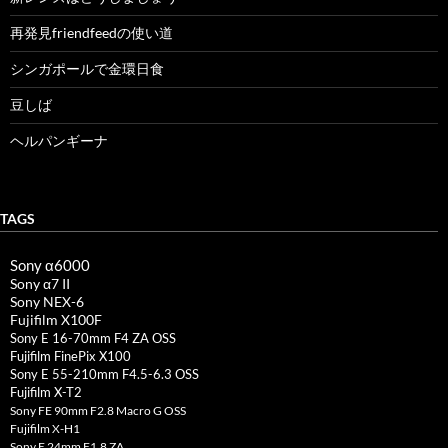
再発見friendfeedの使い道
シンガポールで金環日食
豆しば
ヘルパンギーナ
TAGS
Sony α6000
Sony α7 II
Sony NEX-6
Fujifilm X100F
Sony E 16-70mm F4 ZA OSS
Fujifilm FinePix X100
Sony E 55-210mm F4.5-6.3 OSS
Fujifilm X-T2
Sony FE 90mm F2.8 Macro G OSS
Fujifilm X-H1
Sony E 24mm F1.8 ZA