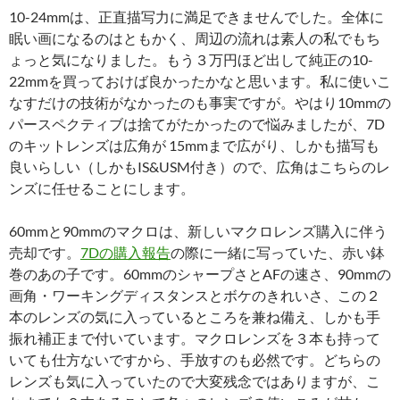
10-24mmは、正直描写力に満足できませんでした。全体に
眠い画になるのはともかく、周辺の流れは素人の私でもち
ょっと気になりました。もう３万円ほど出して純正の10-
22mmを買っておけば良かったかなと思います。私に使いこ
なすだけの技術がなかったのも事実ですが。やはり10mmの
パースペクティブは捨てがたかったので悩みましたが、7D
のキットレンズは広角が 15mmまで広がり、しかも描写も
良いらしい（しかもIS&USM付き）ので、広角はこちらのレ
ンズに任せることにします。
60mmと90mmのマクロは、新しいマクロレンズ購入に伴う
売却です。
7Dの購入報告
の際に一緒に写っていた、赤い鉢
巻のあの子です。60mmのシャープさとAFの速さ、90mmの
画角・ワーキングディスタンスとボケのきれいさ、この２
本のレンズの気に入っているところを兼ね備え、しかも手
振れ補正まで付いています。マクロレンズを３本も持って
いても仕方ないですから、手放すのも必然です。どちらの
レンズも気に入っていたので大変残念ではありますが、こ