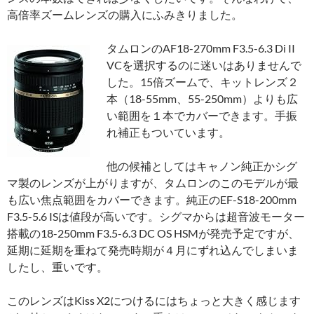
高倍率ズームレンズの購入にふみきりました。
タムロンのAF18-270mm F3.5-6.3 Di II
VCを選択するのに迷いはありませんで
した。15倍ズームで、キットレンズ２
本（18-55mm、55-250mm）よりも広
い範囲を１本でカバーできます。手振
れ補正もついています。
他の候補としてはキャノン純正かシグ
マ製のレンズが上がりますが、タムロンのこのモデルが最
も広い焦点範囲をカバーできます。純正のEF-S18-200mm
F3.5-5.6 ISは値段が高いです。シグマからは超音波モーター
搭載の18-250mm F3.5-6.3 DC OS HSMが発売予定ですが、
延期に延期を重ねて発売時期が４月にずれ込んでしまいま
したし、重いです。
このレンズはKiss X2につけるにはちょっと大きく感じます