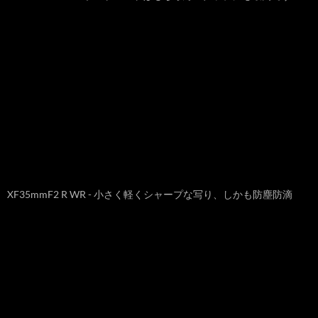
XF35mmF2 R WR - 小さく軽くシャープな写り、しかも防塵防滴