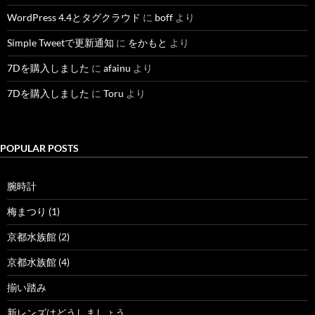
WordPress 4.4とタグクラウド
に
boff
より
Simple Tweetで更新通知
に
をかもと
より
7Dを購入しました
に
afainu
より
7Dを購入しました
に
Toru
より
POPULAR POSTS
腕時計
梅まつり (1)
京都水族館 (2)
京都水族館 (4)
揃い踏み
新レンズはどうしましょう