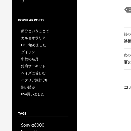
り
C
POPULAR POSTS
投
節分ということで
前の
カルセオラリア
稿
淡路
DQ9始めました
ダイソン
次の
中秋の名月
夏
鈴鹿サーキット
ヘイズに苦しむ
イタリア旅行 (3)
ー
コ
揃い踏み
PS4買いました
TAGS
Sony α6000