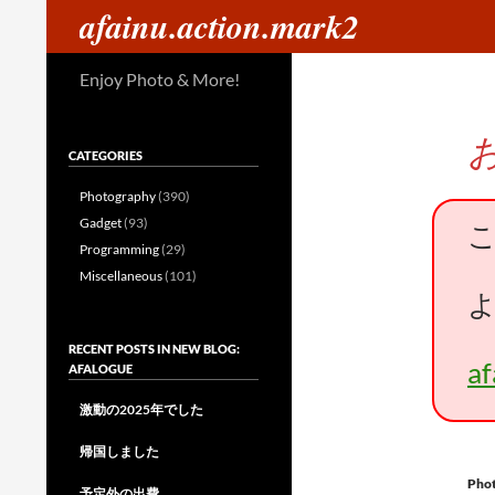
検
afainu.action.mark2
索
コ
Enjoy Photo & More!
ン
テ
ン
CATEGORIES
ツ
へ
Photography
(390)
ス
Gadget
(93)
キ
Programming
(29)
ッ
Miscellaneous
(101)
プ
RECENT POSTS IN NEW BLOG:
a
AFALOGUE
激動の2025年でした
帰国しました
Pho
予定外の出費