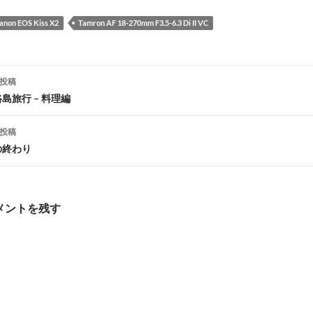
anon EOS Kiss X2
Tamron AF 18-270mm F3.5-6.3 Di II VC
投稿
島旅行 – 料理編
ナ
投稿
ビ
の終わり
ゲ
メントを残す
シ
ョ
ン