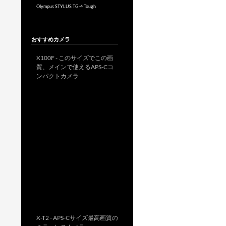
Olympus STYLUS TG-4 Tough
おすすめカメラ
X100F - このサイズでこの画
質、メインで使えるAPS-Cコ
ンパクトカメラ
X-T2 - APS-Cサイズ最高画質の