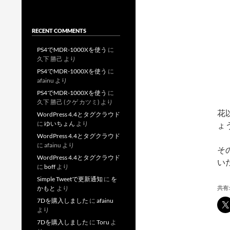
RECENT COMMENTS
PS4でMDR-1000Xを使う
に
久下 勝己
より
PS4でMDR-1000Xを使う
に
afainu
より
PS4でMDR-1000Xを使う
に
久下 勝己 (クゲ カツミ)
より
花
WordPress 4.4とタグクラウド
に
ゆいちょん
より
ょ
WordPress 4.4とタグクラウド
に
afainu
より
そ
WordPress 4.4とタグクラウド
い
に
boff
より
Simple Tweetで更新通知
に
を
共有:
かもと
より
7Dを購入しました
に
afainu
より
7Dを購入しました
に
Toru
よ