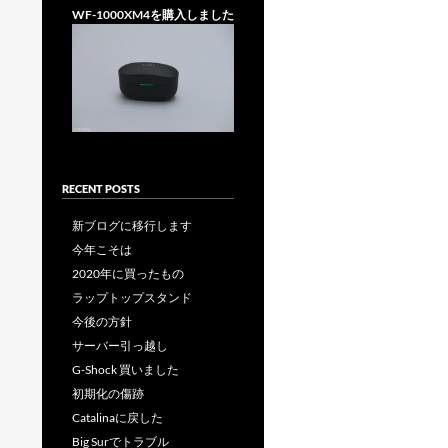
WF-1000XM4を購入しました
RECENT POSTS
新ブログに移行します
今年こそは
2020年に買ったもの
ラップトップスタンド
今後の方針
サーバー引っ越し
G-Shock 買いました
初期化の傷跡
Catalinaに戻した
Big Surでトラブル