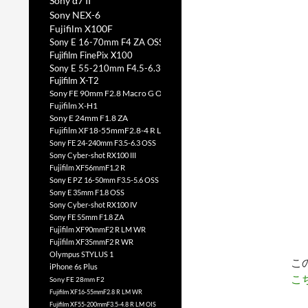
Sony α7 II
Sony NEX-6
Fujifilm X100F
Sony E 16-70mm F4 ZA OSS
Fujifilm FinePix X100
Sony E 55-210mm F4.5-6.3 OSS
Fujifilm X-T2
Sony FE 90mm F2.8 Macro G OSS
Fujifilm X-H1
Sony E 24mm F1.8 ZA
Fujifilm XF18-55mmF2.8-4 R LM OIS
Sony FE 24-240mm F3.5-6.3 OSS
Sony Cyber-shot RX100 III
Fujifilm XF56mmF1.2 R
Sony E PZ 16-50mm F3.5-5.6 OSS
Sony E 35mm F1.8 OSS
Sony Cyber-shot RX100 IV
Sony FE 55mm F1.8 ZA
Fujifilm XF90mmF2 R LM WR
Fujifilm XF35mmF2 R WR
Olympus STYLUS 1
こ
iPhone 6s Plus
こ
Sony FE 28mm F2
Fujifilm XF16-55mmF2.8 R LM WR
Fujifilm XF55-200mmF3.5-4.8 R LM OIS