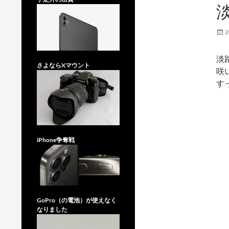
2
淡
さよならXマウント
咲
す
iPhone争奪戦
GoPro（の電池）が使えなく
なりました