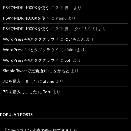
PS4でMDR-1000Xを使う
に
久下 勝己
より
PS4でMDR-1000Xを使う
に
afainu
より
PS4でMDR-1000Xを使う
に
久下 勝己 (クゲ カツミ)
より
WordPress 4.4とタグクラウド
に
ゆいちょん
より
WordPress 4.4とタグクラウド
に
afainu
より
WordPress 4.4とタグクラウド
に
boff
より
Simple Tweetで更新通知
に
をかもと
より
7Dを購入しました
に
afainu
より
7Dを購入しました
に
Toru
より
POPULAR POSTS
「名探偵コナン 紺青の拳」観てきました