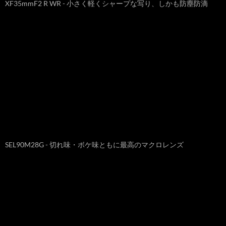
XF35mmF2 R WR - 小さく軽くシャープな写り、しかも防塵防滴
SEL90M28G - 切れ味・ボケ味ともに最高のマクロレンズ