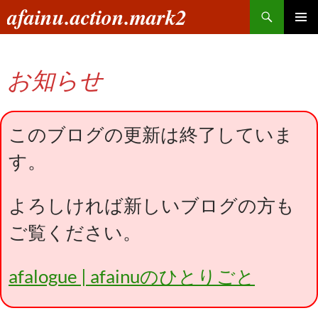
コ
検
afainu.action.mark2
ン
索
メインメ
テ
ニュー
ン
お知らせ
ツ
へ
ス
キ
このブログの更新は終了していま
ッ
す。
プ
よろしければ新しいブログの方も
ご覧ください。
afalogue | afainuのひとりごと