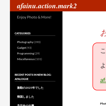
検
afainu.action.mark2
索
コ
Enjoy Photo & More!
ン
テ
ン
CATEGORIES
ツ
へ
Photography
(390)
ス
Gadget
(93)
キ
Programming
(29)
ッ
Miscellaneous
(101)
プ
RECENT POSTS IN NEW BLOG:
a
AFALOGUE
激動の2025年でした
帰国しました
Pho
予定外の出費