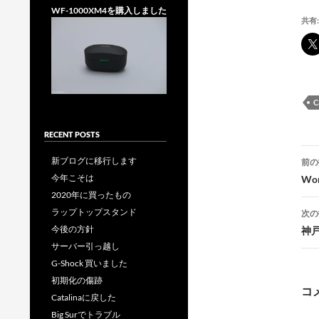
WF-1000XM4を購入しました
共有:
C
RECENT POSTS
投
新ブログに移行します
前の
稿
今年こそは
Wor
2020年に買ったもの
ラップトップスタンド
次の
今後の方針
神戸
サーバー引っ越し
G-Shock 買いました
ー
初期化の傷跡
コ
Catalinaに戻した
Big Surでトラブル