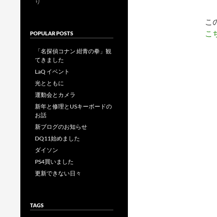
り
こ
こ
POPULAR POSTS
「名探偵コナン 紺青の拳」観
てきました
LaQ イベント
光とともに
運動会とカメラ
新年と修理とUSキーボードの
お話
新ブログのお知らせ
DQ11始めました
ダイソン
PS4買いました
更新できない日々
TAGS