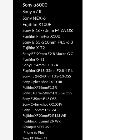
Sony α6000
Sony α7 II
Sony NEX-6
Fujifilm X100F
Sony E 16-70mm F4 ZA OSS
Fujifilm FinePix X100
Sony E 55-210mm F4.5-6.3 OSS
Fujifilm X-T2
Sony FE 90mm F2.8 Macro G OSS
Fujifilm X-H1
Sony E 24mm F1.8 ZA
Fujifilm XF18-55mmF2.8-4 R LM OIS
Sony FE 24-240mm F3.5-6.3 OSS
Sony Cyber-shot RX100 III
Fujifilm XF56mmF1.2 R
Sony E PZ 16-50mm F3.5-5.6 OSS
Sony E 35mm F1.8 OSS
Sony Cyber-shot RX100 IV
Sony FE 55mm F1.8 ZA
Fujifilm XF90mmF2 R LM WR
Fujifilm XF35mmF2 R WR
Olympus STYLUS 1
iPhone 6s Plus
Sony FE 28mm F2