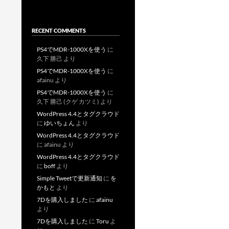
RECENT COMMENTS
PS4でMDR-1000Xを使う
に
久下 勝己
より
PS4でMDR-1000Xを使う
に
afainu
より
PS4でMDR-1000Xを使う
に
久下 勝己 (クゲ カツミ)
より
WordPress 4.4とタグクラウド
に
ゆいちょん
より
WordPress 4.4とタグクラウド
に
afainu
より
WordPress 4.4とタグクラウド
に
boff
より
Simple Tweetで更新通知
に
を
かもと
より
7Dを購入しました
に
afainu
より
7Dを購入しました
に
Toru
よ