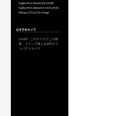
Fujifilm XF16-55mmF2.8 R LM WR
Fujifilm XF55-200mmF3.5-4.8 R LM OIS
Olympus STYLUS TG-4 Tough
おすすめカメラ
X100F - このサイズでこの画
質、メインで使えるAPS-Cコ
ンパクトカメラ