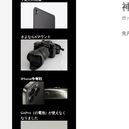
神
2
先
さよならXマウント
iPhone争奪戦
GoPro（の電池）が使えなく
なりました