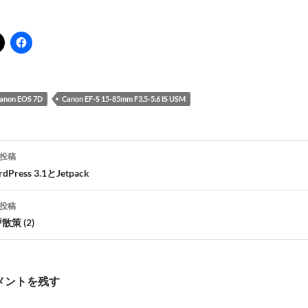
anon EOS 7D
Canon EF-S 15-85mm F3.5-5.6 IS USM
投稿
dPress 3.1とJetpack
ナ
投稿
ビ
散策 (2)
ゲ
メントを残す
シ