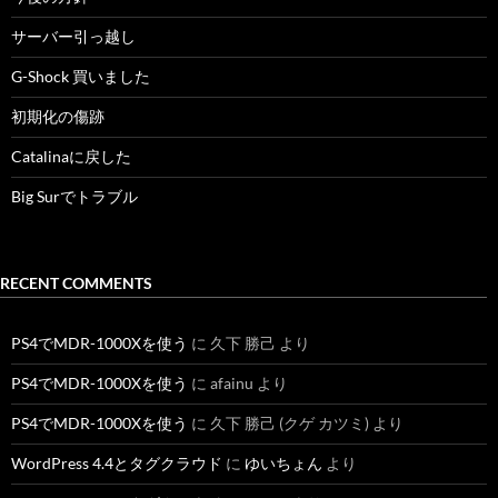
サーバー引っ越し
G-Shock 買いました
初期化の傷跡
Catalinaに戻した
Big Surでトラブル
RECENT COMMENTS
PS4でMDR-1000Xを使う
に
久下 勝己
より
PS4でMDR-1000Xを使う
に
afainu
より
PS4でMDR-1000Xを使う
に
久下 勝己 (クゲ カツミ)
より
WordPress 4.4とタグクラウド
に
ゆいちょん
より