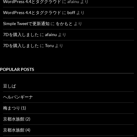
WordPress 4.4とタグクラウド
に
afainu
より
WordPress 4.4とタグクラウド
に
boff
より
Simple Tweetで更新通知
に
をかもと
より
7Dを購入しました
に
afainu
より
7Dを購入しました
に
Toru
より
POPULAR POSTS
豆しば
ヘルパンギーナ
梅まつり (1)
京都水族館 (2)
京都水族館 (4)