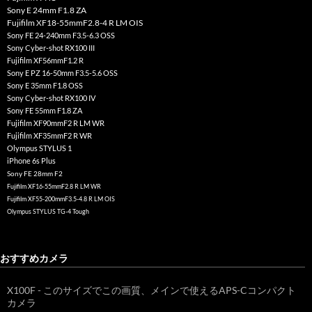
Sony E 24mm F1.8 ZA
Fujifilm XF18-55mmF2.8-4 R LM OIS
Sony FE 24-240mm F3.5-6.3 OSS
Sony Cyber-shot RX100 III
Fujifilm XF56mmF1.2 R
Sony E PZ 16-50mm F3.5-5.6 OSS
Sony E 35mm F1.8 OSS
Sony Cyber-shot RX100 IV
Sony FE 55mm F1.8 ZA
Fujifilm XF90mmF2 R LM WR
Fujifilm XF35mmF2 R WR
Olympus STYLUS 1
iPhone 6s Plus
Sony FE 28mm F2
Fujifilm XF16-55mmF2.8 R LM WR
Fujifilm XF55-200mmF3.5-4.8 R LM OIS
Olympus STYLUS TG-4 Tough
おすすめカメラ
X100F - このサイズでこの画質、メインで使えるAPS-Cコンパクト
カメラ