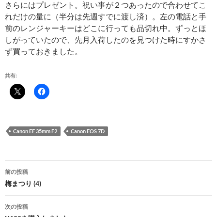
さらにはプレゼント。祝い事が２つあったので合わせてこ
れだけの量に（半分は先週すでに渡し済）。左の電話と手
前のレンジャーキーはどこに行っても品切れ中。ずっとほ
しがっていたので、先月入荷したのを見つけた時にすかさ
ず買っておきました。
共有:
Canon EF 35mm F2
Canon EOS 7D
投
前の投稿
稿
梅まつり (4)
ナ
次の投稿