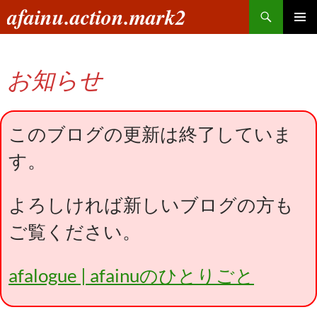
コ
検
afainu.action.mark2
ン
索
メインメ
テ
ニュー
ン
お知らせ
ツ
へ
ス
キ
このブログの更新は終了していま
ッ
す。
プ
よろしければ新しいブログの方も
ご覧ください。
afalogue | afainuのひとりごと