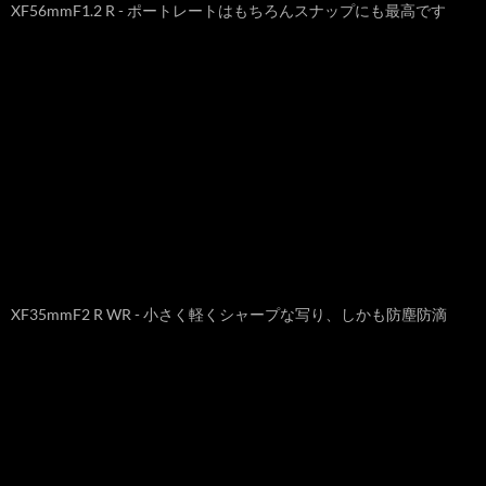
XF56mmF1.2 R - ポートレートはもちろんスナップにも最高です
XF35mmF2 R WR - 小さく軽くシャープな写り、しかも防塵防滴