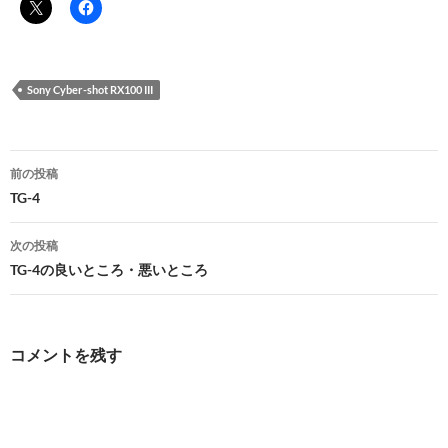
Sony Cyber-shot RX100 III
投
前の投稿
稿
TG-4
ナ
次の投稿
ビ
TG-4の良いところ・悪いところ
ゲ
ー
コメントを残す
シ
ョ
ン