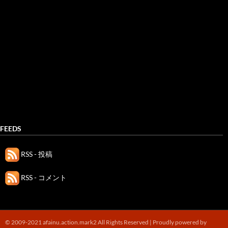
FEEDS
RSS - 投稿
RSS - コメント
© 2009-2021 afainu.action.mark2 All Rights Reserved |
Proudly powered by