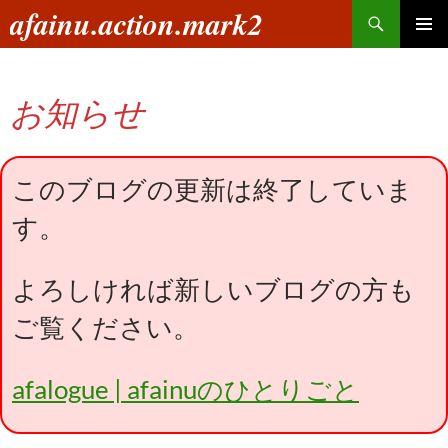
コ
検
afainu.action.mark2
ン
索
メインメ
テ
ニュー
ン
お知らせ
ツ
へ
ス
キ
このブログの更新は終了していま
ッ
す。
プ
よろしければ新しいブログの方も
ご覧ください。
afalogue | afainuのひとりごと