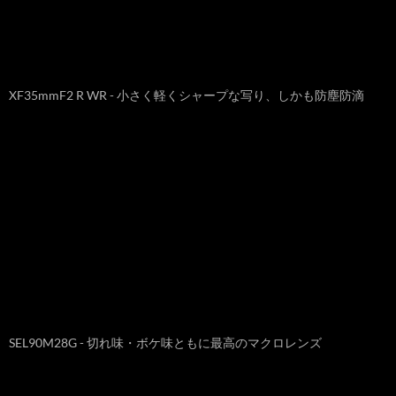
XF35mmF2 R WR - 小さく軽くシャープな写り、しかも防塵防滴
SEL90M28G - 切れ味・ボケ味ともに最高のマクロレンズ