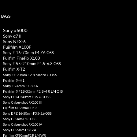
TAGS
Sony α6000
Sony α7 II
Sony NEX-6
Fujifilm X100F
Sony E 16-70mm F4 ZA OSS
Fujifilm FinePix X100
Sony E 55-210mm F4.5-6.3 OSS
Fujifilm X-T2
Sony FE 90mm F2.8 Macro G OSS
Fujifilm X-H1
Sony E 24mm F1.8 ZA
Fujifilm XF18-55mmF2.8-4 R LM OIS
Sony FE 24-240mm F3.5-6.3 OSS
Sony Cyber-shot RX100 III
Fujifilm XF56mmF1.2 R
Sony E PZ 16-50mm F3.5-5.6 OSS
Sony E 35mm F1.8 OSS
Sony Cyber-shot RX100 IV
Sony FE 55mm F1.8 ZA
Fujifilm XF90mmF2 R LM WR