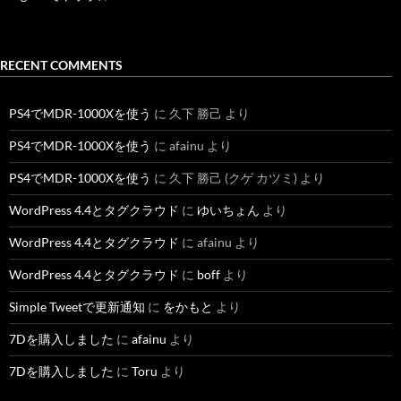
RECENT COMMENTS
PS4でMDR-1000Xを使う
に
久下 勝己
より
PS4でMDR-1000Xを使う
に
afainu
より
PS4でMDR-1000Xを使う
に
久下 勝己 (クゲ カツミ)
より
WordPress 4.4とタグクラウド
に
ゆいちょん
より
WordPress 4.4とタグクラウド
に
afainu
より
WordPress 4.4とタグクラウド
に
boff
より
Simple Tweetで更新通知
に
をかもと
より
7Dを購入しました
に
afainu
より
7Dを購入しました
に
Toru
より