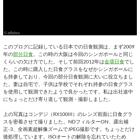
このブログに記録している日本での日食観測は、まず2009
年の
部分日食
。この時の大阪は今回のシンガポールと同じ
くらいの欠け方でした。そして前回2012年は
金環日食
でし
た。この時に購入した日食グラスをなぜかシンガポールに
も持参しており、今回の部分日食観測に大いに役立ちまし
た。妻は自宅で、子供は学校でそれぞれ持参の日食グラス
を使用して観測できたようで良かったです。私は出社途中
にちょっとだけ寄り道して観測・撮影しました。
上の写真はコンデジ（RX100III）のレンズ前面に日食グラ
スを密着させて撮りました。NDフィルターON、露出補
正-3、全画素超解像ズームでJPEG撮影です。ちょっとだけ
後処理しています。ISOオートの解除を忘れていたため