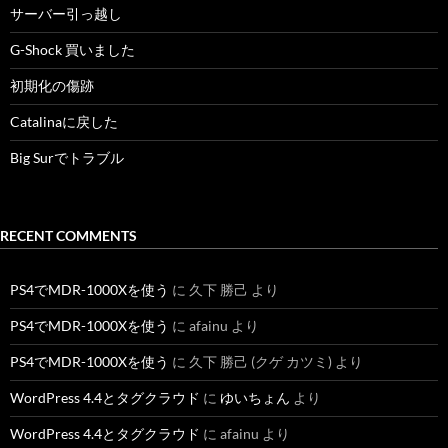
サーバー引っ越し
G-Shock 買いました
初期化の傷跡
Catalinaに戻した
Big Surでトラブル
RECENT COMMENTS
PS4でMDR-1000Xを使う
に
久下 勝己
より
PS4でMDR-1000Xを使う
に
afainu
より
PS4でMDR-1000Xを使う
に
久下 勝己 (クゲ カツミ)
より
WordPress 4.4とタグクラウド
に
ゆいちょん
より
WordPress 4.4とタグクラウド
に
afainu
より