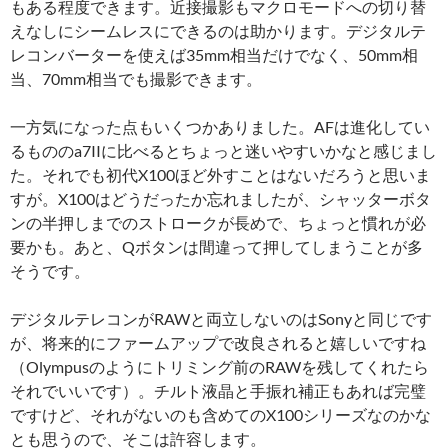
もある程度できます。近接撮影もマクロモードへの切り替
えなしにシームレスにできるのは助かります。デジタルテ
レコンバーターを使えば35mm相当だけでなく、50mm相
当、70mm相当でも撮影できます。
一方気になった点もいくつかありました。AFは進化してい
るもののa7IIに比べるとちょっと迷いやすいかなと感じまし
た。それでも初代X100ほど外すことはないだろうと思いま
すが。X100はどうだったか忘れましたが、シャッターボタ
ンの半押しまでのストロークが長めで、ちょっと慣れが必
要かも。あと、Qボタンは間違って押してしまうことが多
そうです。
デジタルテレコンがRAWと両立しないのはSonyと同じです
が、将来的にファームアップで改良されると嬉しいですね
（Olympusのようにトリミング前のRAWを残してくれたら
それでいいです）。チルト液晶と手振れ補正もあれば完璧
ですけど、それがないのも含めてのX100シリーズなのかな
とも思うので、そこは許容します。