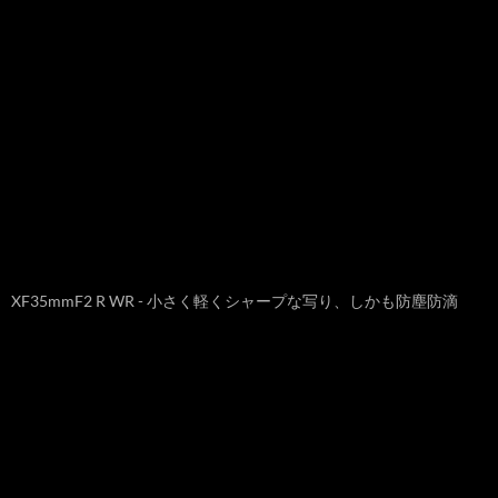
XF35mmF2 R WR - 小さく軽くシャープな写り、しかも防塵防滴