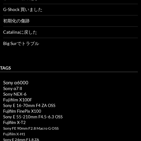
G-Shock 買いました
初期化の傷跡
Catalinaに戻した
Big Surでトラブル
TAGS
Sony α6000
Sony α7 II
Sony NEX-6
Fujifilm X100F
Sony E 16-70mm F4 ZA OSS
Fujifilm FinePix X100
Sony E 55-210mm F4.5-6.3 OSS
Fujifilm X-T2
Sony FE 90mm F2.8 Macro G OSS
Fujifilm X-H1
Sony E 24mm F1.8 ZA