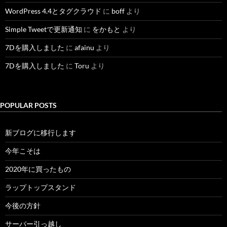
WordPress 4.4とタグクラウド
に
boff
より
Simple Tweetで更新通知
に
をかもと
より
7Dを購入しました
に
afainu
より
7Dを購入しました
に
Toru
より
POPULAR POSTS
新ブログに移行します
今年こそは
2020年に買ったもの
ラップトップスタンド
今後の方針
サーバー引っ越し