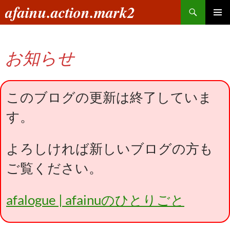
コ
検
afainu.action.mark2
ン
索
メインメ
テ
ニュー
ン
お知らせ
ツ
へ
ス
キ
このブログの更新は終了していま
ッ
す。
プ
よろしければ新しいブログの方も
ご覧ください。
afalogue | afainuのひとりごと