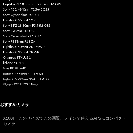
Fujifilm XF18-55mmF2.8-4 R LM OIS
Sony FE 24-240mm F3.5-6.3 OSS
Sony Cyber-shot RX100 III
Fujifilm XF56mmF1.2 R
Sony E PZ 16-50mm F3.5-5.6 OSS
Sony E 35mm F1.8 OSS
Sony Cyber-shot RX100 IV
Sony FE 55mm F1.8 ZA
Fujifilm XF90mmF2 R LM WR
Fujifilm XF35mmF2 R WR
Olympus STYLUS 1
iPhone 6s Plus
Sony FE 28mm F2
Fujifilm XF16-55mmF2.8 R LM WR
Fujifilm XF55-200mmF3.5-4.8 R LM OIS
Olympus STYLUS TG-4 Tough
おすすめカメラ
X100F - このサイズでこの画質、メインで使えるAPS-Cコンパクト
カメラ