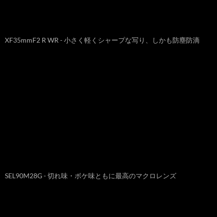
XF35mmF2 R WR - 小さく軽くシャープな写り、しかも防塵防滴
SEL90M28G - 切れ味・ボケ味ともに最高のマクロレンズ