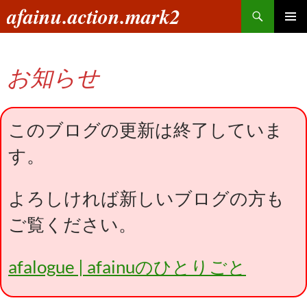
コ
検
afainu.action.mark2
ン
索
メインメ
テ
ニュー
ン
お知らせ
ツ
へ
ス
キ
このブログの更新は終了していま
ッ
す。
プ
よろしければ新しいブログの方も
ご覧ください。
afalogue | afainuのひとりごと