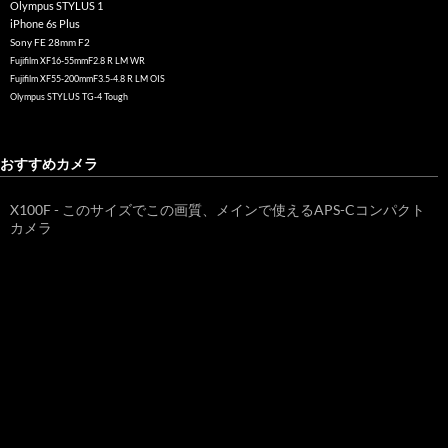
Olympus STYLUS 1
iPhone 6s Plus
Sony FE 28mm F2
Fujifilm XF16-55mmF2.8 R LM WR
Fujifilm XF55-200mmF3.5-4.8 R LM OIS
Olympus STYLUS TG-4 Tough
おすすめカメラ
X100F - このサイズでこの画質、メインで使えるAPS-Cコンパクト
カメラ