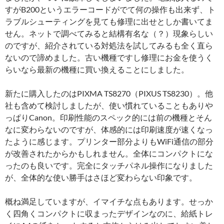
すがB200というエラーコードがでて何の操作も出来ず、ト
ラブルシューティングを見ても修理に出せとしか書いてま
せん。ネットで調べてみると結構有名な（？）現象らしい
のですが、紹介されている対処法を試してみるも全く直ら
ないので諦めました。古い機種ですし修理にお金を使うく
らいなら最新の機種に買い換えることにしました。
新たに購入したのはPIXMA TS8270（PIXUS TS8230）。他
社も含めて検討しましたが、使い慣れていることもありや
っぱりCanon。印刷性能のスペック的には前の機種とそん
なに変わらないのですが、体感的には印刷速度が速くなっ
たように感じます。プリンター部分よりもWiFi通信の部分
が改善されたからかもしれません。全体にコンパクトにな
ったのも良いです。完全にタッチパネル操作になりました
が、全体的な使い勝手はさほど変わらない印象です。
概ね満足していますが、イマイチな点もあります。せっか
く四角くコンパクトに収まったデザインなのに、給紙トレ