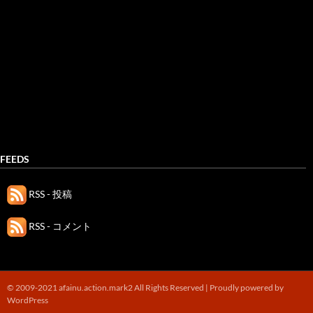
FEEDS
RSS - 投稿
RSS - コメント
© 2009-2021 afainu.action.mark2 All Rights Reserved |
Proudly powered by
WordPress