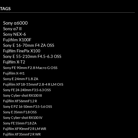
TAGS
Sony α6000
Sony α7 II
Sony NEX-6
Fujifilm X100F
Sony E 16-70mm F4 ZA OSS
Fujifilm FinePix X100
Sony E 55-210mm F4.5-6.3 OSS
Fujifilm X-T2
Sony FE 90mm F2.8 Macro G OSS
Fujifilm X-H1
Sony E 24mm F1.8 ZA
Fujifilm XF18-55mmF2.8-4 R LM OIS
Sony FE 24-240mm F3.5-6.3 OSS
Sony Cyber-shot RX100 III
Fujifilm XF56mmF1.2 R
Sony E PZ 16-50mm F3.5-5.6 OSS
Sony E 35mm F1.8 OSS
Sony Cyber-shot RX100 IV
Sony FE 55mm F1.8 ZA
Fujifilm XF90mmF2 R LM WR
Fujifilm XF35mmF2 R WR