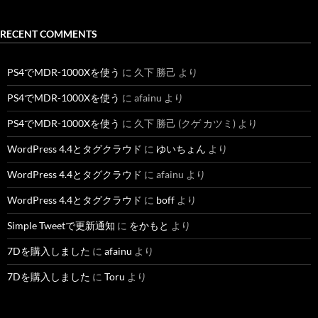
RECENT COMMENTS
PS4でMDR-1000Xを使う
に
久下 勝己
より
PS4でMDR-1000Xを使う
に
afainu
より
PS4でMDR-1000Xを使う
に
久下 勝己 (クゲ カツミ)
より
WordPress 4.4とタグクラウド
に
ゆいちょん
より
WordPress 4.4とタグクラウド
に
afainu
より
WordPress 4.4とタグクラウド
に
boff
より
Simple Tweetで更新通知
に
をかもと
より
7Dを購入しました
に
afainu
より
7Dを購入しました
に
Toru
より