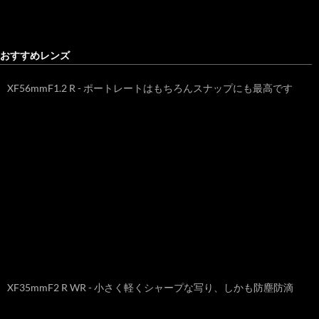
おすすめレンズ
XF56mmF1.2 R - ポートレートはもちろんスナップにも最高です
XF35mmF2 R WR - 小さく軽くシャープな写り、しかも防塵防滴