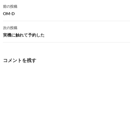
投
前の投稿
稿
OM-D
ナ
次の投稿
ビ
実機に触れて予約した
ゲ
ー
コメントを残す
シ
ョ
ン