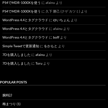
PS4でMDR-1000Xを使う
に
afainu
より
PS4でMDR-1000Xを使う
に
久下 勝己 (クゲ カツミ)
より
WordPress 4.4とタグクラウド
に
ゆいちょん
より
WordPress 4.4とタグクラウド
に
afainu
より
WordPress 4.4とタグクラウド
に
boff
より
Simple Tweetで更新通知
に
をかもと
より
7Dを購入しました
に
afainu
より
7Dを購入しました
に
Toru
より
POPULAR POSTS
腕時計
梅まつり (1)