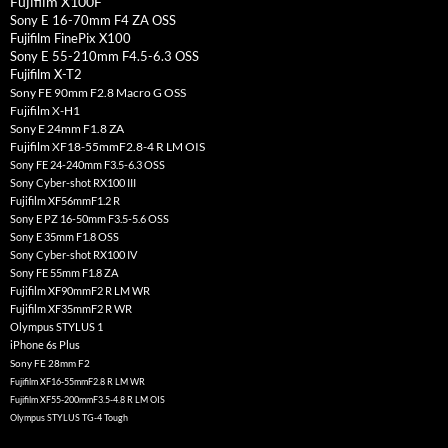
Fujifilm X100F
Sony E 16-70mm F4 ZA OSS
Fujifilm FinePix X100
Sony E 55-210mm F4.5-6.3 OSS
Fujifilm X-T2
Sony FE 90mm F2.8 Macro G OSS
Fujifilm X-H1
Sony E 24mm F1.8 ZA
Fujifilm XF18-55mmF2.8-4 R LM OIS
Sony FE 24-240mm F3.5-6.3 OSS
Sony Cyber-shot RX100 III
Fujifilm XF56mmF1.2 R
Sony E PZ 16-50mm F3.5-5.6 OSS
Sony E 35mm F1.8 OSS
Sony Cyber-shot RX100 IV
Sony FE 55mm F1.8 ZA
Fujifilm XF90mmF2 R LM WR
Fujifilm XF35mmF2 R WR
Olympus STYLUS 1
iPhone 6s Plus
Sony FE 28mm F2
Fujifilm XF16-55mmF2.8 R LM WR
Fujifilm XF55-200mmF3.5-4.8 R LM OIS
Olympus STYLUS TG-4 Tough