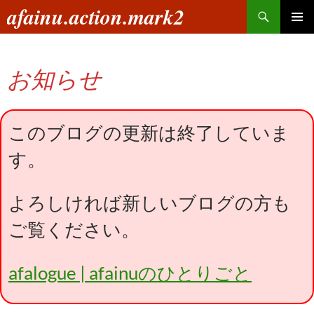
コ
検
afainu.action.mark2
ン
索
メインメ
テ
ニュー
ン
お知らせ
ツ
へ
ス
キ
このブログの更新は終了していま
ッ
す。
プ
よろしければ新しいブログの方も
ご覧ください。
afalogue | afainuのひとりごと