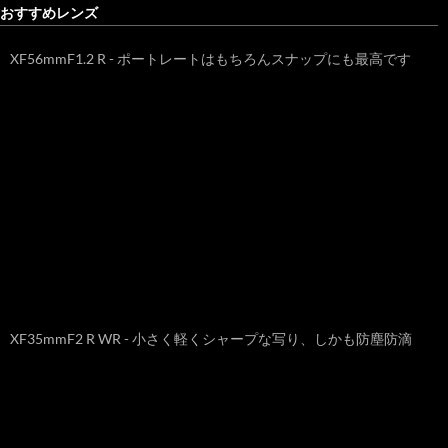
おすすめレンズ
XF56mmF1.2 R - ポートレートはもちろんスナップにも最高です
XF35mmF2 R WR - 小さく軽くシャープな写り、しかも防塵防滴