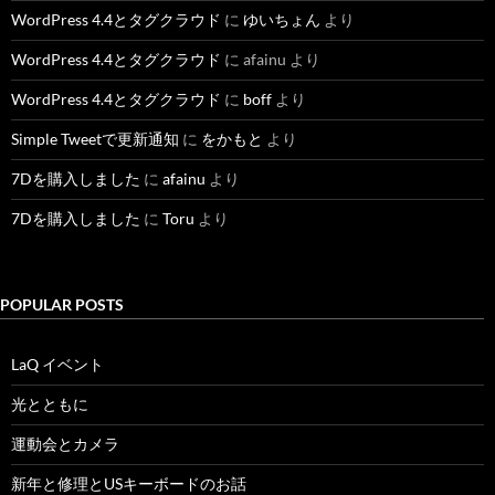
WordPress 4.4とタグクラウド
に
ゆいちょん
より
WordPress 4.4とタグクラウド
に
afainu
より
WordPress 4.4とタグクラウド
に
boff
より
Simple Tweetで更新通知
に
をかもと
より
7Dを購入しました
に
afainu
より
7Dを購入しました
に
Toru
より
POPULAR POSTS
LaQ イベント
光とともに
運動会とカメラ
新年と修理とUSキーボードのお話