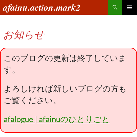
コ
検
afainu.action.mark2
ン
索
メインメ
テ
ニュー
ン
お知らせ
ツ
へ
ス
キ
このブログの更新は終了していま
ッ
す。
プ
よろしければ新しいブログの方も
ご覧ください。
afalogue | afainuのひとりごと