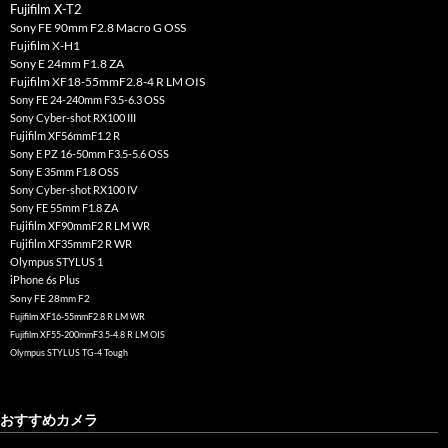
Fujifilm X-T2
Sony FE 90mm F2.8 Macro G OSS
Fujifilm X-H1
Sony E 24mm F1.8 ZA
Fujifilm XF18-55mmF2.8-4 R LM OIS
Sony FE 24-240mm F3.5-6.3 OSS
Sony Cyber-shot RX100 III
Fujifilm XF56mmF1.2 R
Sony E PZ 16-50mm F3.5-5.6 OSS
Sony E 35mm F1.8 OSS
Sony Cyber-shot RX100 IV
Sony FE 55mm F1.8 ZA
Fujifilm XF90mmF2 R LM WR
Fujifilm XF35mmF2 R WR
Olympus STYLUS 1
iPhone 6s Plus
Sony FE 28mm F2
Fujifilm XF16-55mmF2.8 R LM WR
Fujifilm XF55-200mmF3.5-4.8 R LM OIS
Olympus STYLUS TG-4 Tough
おすすめカメラ