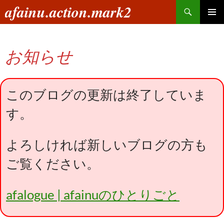
コ
検
afainu.action.mark2
ン
索
メインメ
テ
ニュー
ン
お知らせ
ツ
へ
ス
キ
このブログの更新は終了していま
ッ
す。
プ
よろしければ新しいブログの方も
ご覧ください。
afalogue | afainuのひとりごと