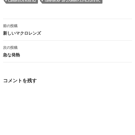
Canon EOS Kiss X2
Tamron AF 18-270mm F3.5-6.3 Di II VC
投
前の投稿
稿
新しいマクロレンズ
ナ
次の投稿
ビ
急な発熱
ゲ
ー
コメントを残す
シ
ョ
ン