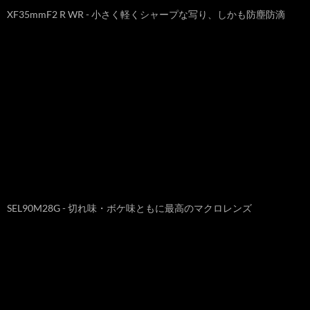
XF35mmF2 R WR - 小さく軽くシャープな写り、しかも防塵防滴
SEL90M28G - 切れ味・ボケ味ともに最高のマクロレンズ