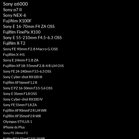
Sony α6000
Sony α7 II
Sony NEX-6
Fujifilm X100F
Sony E 16-70mm F4 ZA OSS
Fujifilm FinePix X100
Sony E 55-210mm F4.5-6.3 OSS
Fujifilm X-T2
Sony FE 90mm F2.8 Macro G OSS
Fujifilm X-H1
Sony E 24mm F1.8 ZA
Fujifilm XF18-55mmF2.8-4 R LM OIS
Sony FE 24-240mm F3.5-6.3 OSS
Sony Cyber-shot RX100 III
Fujifilm XF56mmF1.2 R
Sony E PZ 16-50mm F3.5-5.6 OSS
Sony E 35mm F1.8 OSS
Sony Cyber-shot RX100 IV
Sony FE 55mm F1.8 ZA
Fujifilm XF90mmF2 R LM WR
Fujifilm XF35mmF2 R WR
Olympus STYLUS 1
iPhone 6s Plus
Sony FE 28mm F2
Fujifilm XF16-55mmF2.8 R LM WR