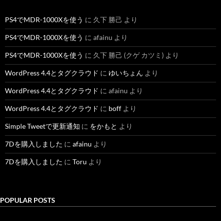
PS4でMDR-1000Xを使う
に
久下 勝己
より
PS4でMDR-1000Xを使う
に
afainu
より
PS4でMDR-1000Xを使う
に
久下 勝己 (クゲ カツミ)
より
WordPress 4.4とタグクラウド
に
ゆいちょん
より
WordPress 4.4とタグクラウド
に
afainu
より
WordPress 4.4とタグクラウド
に
boff
より
Simple Tweetで更新通知
に
をかもと
より
7Dを購入しました
に
afainu
より
7Dを購入しました
に
Toru
より
POPULAR POSTS