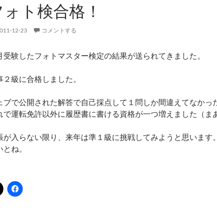
フォト検合格！
011-12-23
コメントする
月受験したフォトマスター検定の結果が送られてきました。
事２級に合格しました。
ェブで公開された解答で自己採点して１問しか間違えてなかっ
れで運転免許以外に履歴書に書ける資格が一つ増えました（ま
張が入らない限り、来年は準１級に挑戦してみようと思います
いとね。