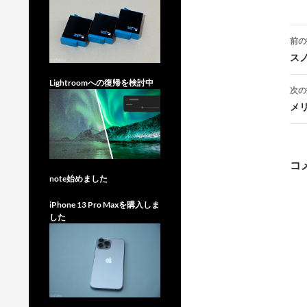
投
前の
稿
ス
Lightroomへの復帰を検討中
次の
メリ
ー
コ
note始めました
iPhone 13 Pro Maxを購入しま
した