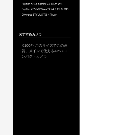
Fujifilm XF16-55mmF2.8 R LM WR
Fujifilm XF55-200mmF3.5-4.8 R LM OIS
Olympus STYLUS TG-4 Tough
おすすめカメラ
X100F - このサイズでこの画
質、メインで使えるAPS-Cコ
ンパクトカメラ