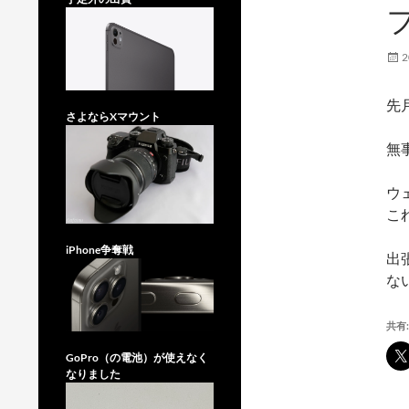
2
先
さよならXマウント
無
ウ
こ
iPhone争奪戦
出
な
共有:
GoPro（の電池）が使えなく
なりました