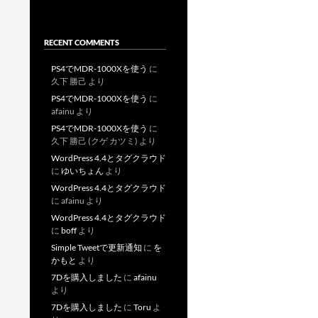
RECENT COMMENTS
PS4でMDR-1000Xを使う
に
久下 勝己
より
PS4でMDR-1000Xを使う
に
afainu
より
PS4でMDR-1000Xを使う
に
久下 勝己 (クゲ カツミ)
より
WordPress 4.4とタグクラウド
に
ゆいちょん
より
WordPress 4.4とタグクラウド
に
afainu
より
WordPress 4.4とタグクラウド
に
boff
より
Simple Tweetで更新通知
に
を
かもと
より
7Dを購入しました
に
afainu
より
7Dを購入しました
に
Toru
よ