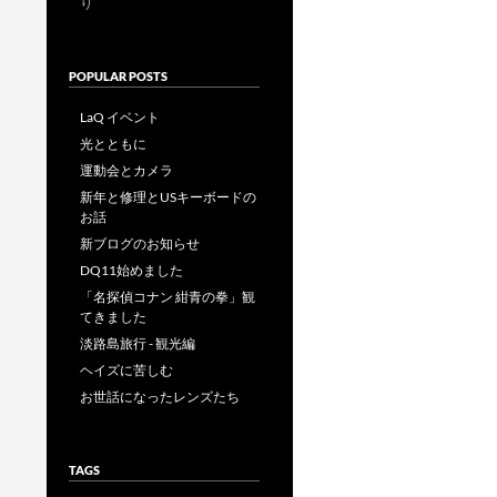
り
POPULAR POSTS
LaQ イベント
光とともに
運動会とカメラ
新年と修理とUSキーボードの
お話
新ブログのお知らせ
DQ11始めました
「名探偵コナン 紺青の拳」観
てきました
淡路島旅行 - 観光編
ヘイズに苦しむ
お世話になったレンズたち
TAGS