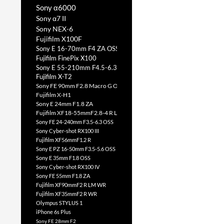
Sony α6000
Sony α7 II
Sony NEX-6
Fujifilm X100F
Sony E 16-70mm F4 ZA OSS
Fujifilm FinePix X100
Sony E 55-210mm F4.5-6.3 OSS
Fujifilm X-T2
Sony FE 90mm F2.8 Macro G OSS
Fujifilm X-H1
Sony E 24mm F1.8 ZA
Fujifilm XF18-55mmF2.8-4 R LM OIS
Sony FE 24-240mm F3.5-6.3 OSS
Sony Cyber-shot RX100 III
Fujifilm XF56mmF1.2 R
Sony E PZ 16-50mm F3.5-5.6 OSS
Sony E 35mm F1.8 OSS
Sony Cyber-shot RX100 IV
Sony FE 55mm F1.8 ZA
Fujifilm XF90mmF2 R LM WR
Fujifilm XF35mmF2 R WR
Olympus STYLUS 1
iPhone 6s Plus
Sony FE 28mm F2