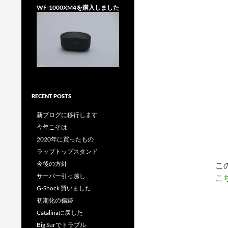
WF-1000XM4を購入しました
RECENT POSTS
新ブログに移行します
今年こそは
2020年に買ったもの
ラップトップスタンド
今後の方針
こ
サーバー引っ越し
こ
G-Shock 買いました
初期化の傷跡
Catalinaに戻した
Big Surでトラブル