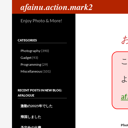
検
afainu.action.mark2
索
コ
Enjoy Photo & More!
ン
テ
ン
CATEGORIES
ツ
へ
Photography
(390)
ス
Gadget
(93)
キ
Programming
(29)
ッ
Miscellaneous
(101)
プ
RECENT POSTS IN NEW BLOG:
a
AFALOGUE
激動の2025年でした
帰国しました
Pho
予定外の出費