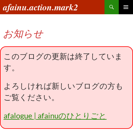
コ
検
afainu.action.mark2
ン
索
メインメ
テ
ニュー
ン
お知らせ
ツ
へ
ス
キ
このブログの更新は終了していま
ッ
す。
プ
よろしければ新しいブログの方も
ご覧ください。
afalogue | afainuのひとりごと