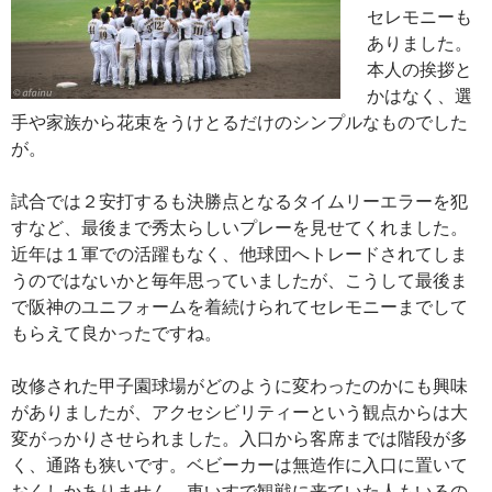
セレモニーも
ありました。
本人の挨拶と
かはなく、選
手や家族から花束をうけとるだけのシンプルなものでした
が。
試合では２安打するも決勝点となるタイムリーエラーを犯
すなど、最後まで秀太らしいプレーを見せてくれました。
近年は１軍での活躍もなく、他球団へトレードされてしま
うのではないかと毎年思っていましたが、こうして最後ま
で阪神のユニフォームを着続けられてセレモニーまでして
もらえて良かったですね。
改修された甲子園球場がどのように変わったのかにも興味
がありましたが、アクセシビリティーという観点からは大
変がっかりさせられました。入口から客席までは階段が多
く、通路も狭いです。ベビーカーは無造作に入口に置いて
おくしかありません。車いすで観戦に来ていた人もいるの