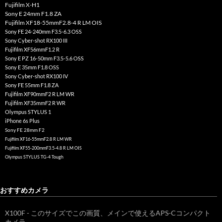
Fujifilm X-H1
Sony E 24mm F1.8 ZA
Fujifilm XF18-55mmF2.8-4 R LM OIS
Sony FE 24-240mm F3.5-6.3 OSS
Sony Cyber-shot RX100 III
Fujifilm XF56mmF1.2 R
Sony E PZ 16-50mm F3.5-5.6 OSS
Sony E 35mm F1.8 OSS
Sony Cyber-shot RX100 IV
Sony FE 55mm F1.8 ZA
Fujifilm XF90mmF2 R LM WR
Fujifilm XF35mmF2 R WR
Olympus STYLUS 1
iPhone 6s Plus
Sony FE 28mm F2
Fujifilm XF16-55mmF2.8 R LM WR
Fujifilm XF55-200mmF3.5-4.8 R LM OIS
Olympus STYLUS TG-4 Tough
おすすめカメラ
X100F - このサイズでこの画質、メインで使えるAPS-Cコンパクト
カメラ