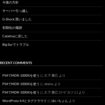
今後の方針
サーバー引っ越し
G-Shock 買いました
初期化の傷跡
Catalinaに戻した
Big Surでトラブル
RECENT COMMENTS
PS4でMDR-1000Xを使う
に
久下 勝己
より
PS4でMDR-1000Xを使う
に
afainu
より
PS4でMDR-1000Xを使う
に
久下 勝己 (クゲ カツミ)
より
WordPress 4.4とタグクラウド
に
ゆいちょん
より