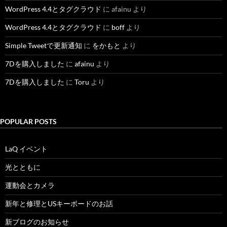
WordPress 4.4とタグクラウド
に
afainu
より
WordPress 4.4とタグクラウド
に
boff
より
Simple Tweetで更新通知
に
をかもと
より
7Dを購入しました
に
afainu
より
7Dを購入しました
に
Toru
より
POPULAR POSTS
LaQ イベント
光とともに
運動会とカメラ
新年と修理とUSキーボードのお話
新ブログのお知らせ