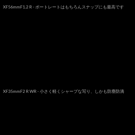
XF56mmF1.2 R - ポートレートはもちろんスナップにも最高です
XF35mmF2 R WR - 小さく軽くシャープな写り、しかも防塵防滴