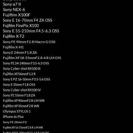
Sony α7 II
Sony NEX-6
Fujifilm X100F
Sony E 16-70mm F4 ZA OSS
Fujifilm FinePix X100
Sony E 55-210mm F4.5-6.3 OSS
Fujifilm X-T2
Sony FE 90mm F2.8 Macro G OSS
Fujifilm X-H1
Sony E 24mm F1.8 ZA
Fujifilm XF18-55mmF2.8-4 R LM OIS
Sony FE 24-240mm F3.5-6.3 OSS
Sony Cyber-shot RX100 III
Fujifilm XF56mmF1.2 R
Sony E PZ 16-50mm F3.5-5.6 OSS
Sony E 35mm F1.8 OSS
Sony Cyber-shot RX100 IV
Sony FE 55mm F1.8 ZA
Fujifilm XF90mmF2 R LM WR
Fujifilm XF35mmF2 R WR
Olympus STYLUS 1
iPhone 6s Plus
Sony FE 28mm F2
Fujifilm XF16-55mmF2.8 R LM WR
Fujifilm XF55-200mmF3.5-4.8 R LM OIS