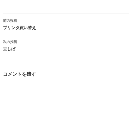
投
前の投稿
稿
プリンタ買い替え
ナ
次の投稿
ビ
豆しば
ゲ
ー
コメントを残す
シ
ョ
ン