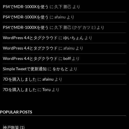
PS4でMDR-1000Xを使う
に
久下 勝己
より
PS4でMDR-1000Xを使う
に
afainu
より
PS4でMDR-1000Xを使う
に
久下 勝己 (クゲ カツミ)
より
WordPress 4.4とタグクラウド
に
ゆいちょん
より
WordPress 4.4とタグクラウド
に
afainu
より
WordPress 4.4とタグクラウド
に
boff
より
Simple Tweetで更新通知
に
をかもと
より
7Dを購入しました
に
afainu
より
7Dを購入しました
に
Toru
より
POPULAR POSTS
神戸散策 (1)