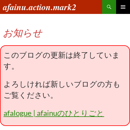
コ
検
afainu.action.mark2
ン
索
メインメ
テ
ニュー
ン
お知らせ
ツ
へ
ス
キ
このブログの更新は終了していま
ッ
す。
プ
よろしければ新しいブログの方も
ご覧ください。
afalogue | afainuのひとりごと