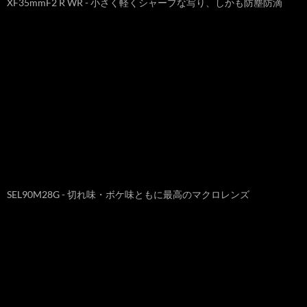
XF35mmF2 R WR - 小さく軽くシャープな写り、しかも防塵防滴
SEL90M28G - 切れ味・ボケ味ともに最高のマクロレンズ